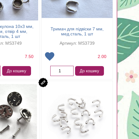
кулона 10х3 мм,
Тримач для підвіски 7 мм,
м, отвір 4 мм,
мед.сталь, 1 шт
таль, 1 шт
ул: MS3749
Артикул: MS3739
7.50
2.00
До кошику
До кошику