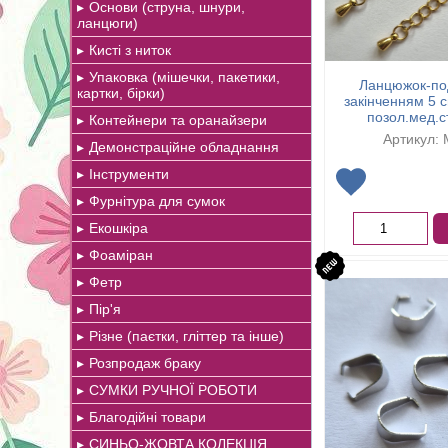
Основи (струна, шнури,
ланцюги)
Кисті з ниток
Упаковка (мішечки, пакетики,
Ланцюжок-под
картки, бірки)
закінченням 5 с
позол.мед.с
Контейнери та оранайзери
Артикул:
Демонстраційне обладнання
Інструменти
Фурнітура для сумок
Екошкіра
Фоаміран
Фетр
Пір'я
Різне (паєтки, гліттер та інше)
Розпродаж браку
СУМКИ РУЧНОЇ РОБОТИ
Благодійні товари
СИНЬО-ЖОВТА КОЛЕКЦІЯ