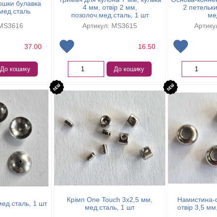
ошки булавка
4 мм, отвір 2 мм,
2 петельки
 мед.сталь
позолоч.мед.сталь, 1 шт
ме
 MS3616
Артикул: MS3615
Артику
37.00
16.50
До кошику
До кошику
Крімп One Touch 3х2,5 мм,
Намистина-ф
мед.сталь, 1 шт
мед.сталь, 1 шт
отвір 3,5 мм