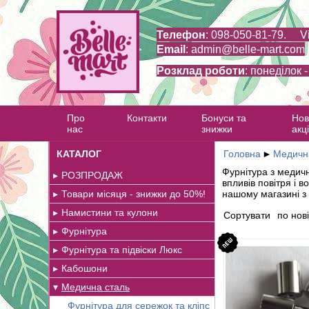
Телефон
: 098-050-81-79. V
Email
:
admin@belle-mart.com
Розклад роботи
: понеділок 
Про
Контакти
Бонуси та
Нов
нас
знижки
акці
КАТАЛОГ
Головна
►
Медичн
Фурнітура з медичн
РОЗПРОДАЖ
впливів повітря і 
Товари місяця - знижки до 50%!
нашому магазині з 
Намистини та кулони
Сортувати
по нові
Фурнітура
Фурнітура та підвіски Люкс
Кабошони
Медична сталь
Фурнітура для сережок та кліпс