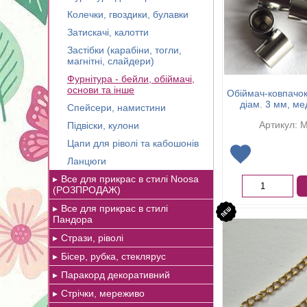
Колечки, гвоздики, булавки
Затискачі, калотти
Застібки (карабіни, тогли,
магнітні, слайдери)
Фурнітура - бейли, обіймачі,
основи та інше
Обіймач-ковпачок
діам. 3 мм, ме
Спейсери, намистини
Артикул: 
Підвіски, кулони
Цапи для ріволі та кабошонів
Ланцюги
Все для прикрас в стилі Noosa
(РОЗПРОДАЖ)
Все для прикрас в стилі
Пандора
Стрази, ріволі
Бісер, рубка, стеклярус
Паракорд декоративний
Стрічки, мереживо