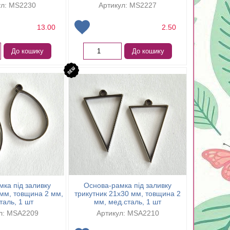
ул: MS2230
Артикул: MS2227
13.00
2.50
До кошику
До кошику
ка під заливку
Основа-рамка під заливку
мм, товщина 2 мм,
трикутник 21х30 мм, товщина 2
таль, 1 шт
мм, мед.сталь, 1 шт
л: MSA2209
Артикул: MSA2210