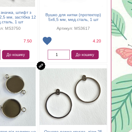
значка, штифт з
Вушко для нитки (протектор)
,5 мм, застібка 12
5х6,5 мм, мед.сталь, 1 шт
.сталь, 1 шт
ул: MS3750
Артикул: MS3617
7.50
4.20
До кошику
До кошику
тор під заливку на
Основа-рамка кругла, діам 25