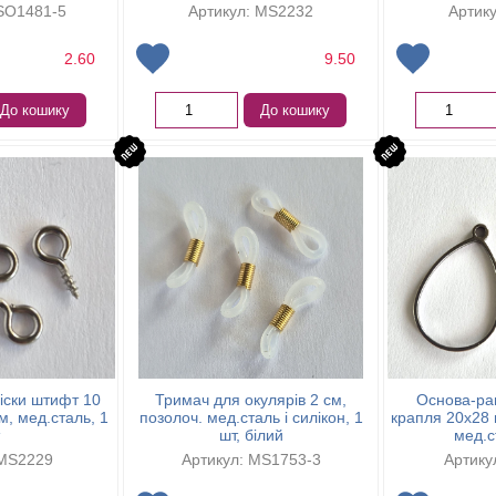
SO1481-5
Артикул: MS2232
Артик
2.60
9.50
До кошику
До кошику
іски штифт 10
Тримач для окулярів 2 см,
Основа-рам
м, мед.сталь, 1
позолоч. мед.сталь і силікон, 1
крапля 20х28 
шт, білий
мед.с
 MS2229
Артикул: MS1753-3
Артику