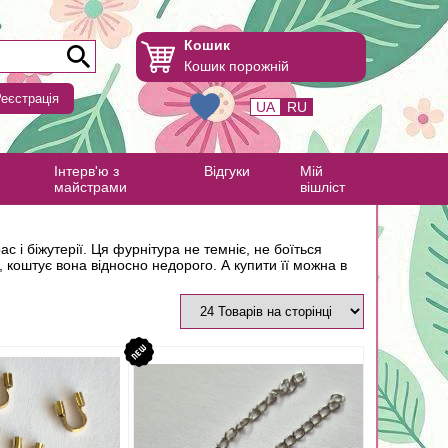
Кошик
Кошик порожній
еєстрація
UA
RU
Інтерв'ю з
Відгуки
Мій
майстрами
вішліст
с і біжутерії. Ця фурнітура не темніє, не боїться
, коштує вона відносно недорого. А купити її можна в