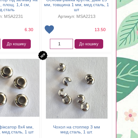
, площ. 1,4 см,
мм, товщина 1 мм, мед.сталь, 1
д.сталь
шт
л: MSA2231
Артикул: MSA2213
6.30
13.50
До кошику
До кошику
іксатор 8х4 мм,
Чохол на стоппер 3 мм
, мед.сталь, 1 шт
мед.сталь, 1 шт.