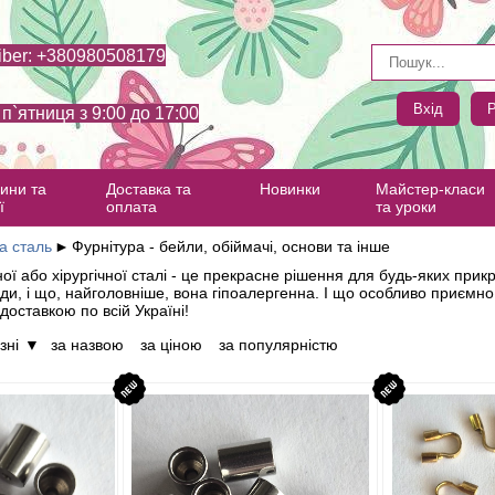
iber: +380980508179
Вхід
Р
- п`ятниця з 9:00 до 17:00
ини та
Доставка та
Новинки
Майстер-класи
ї
оплата
та уроки
а сталь
►
Фурнітура - бейли, обіймачі, основи та інше
ої або хірургічної сталі - це прекрасне рішення для будь-яких прикра
води, і що, найголовніше, вона гіпоалергенна. І що особливо приємно
доставкою по всій Україні!
зні
▼
за назвою
за ціною
за популярністю