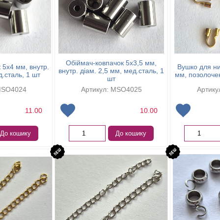
Обіймач-ковпачок 5х3,5 мм,
 5х4 мм, внутр.
Вушко для ни
внутр. діам. 2,5 мм, мед.сталь, 1
д.сталь, 1 шт
мм, позолочен
шт
MSO4024
Артикул: MSO4025
Артику
11.00
10.00
До кошику
До кошику