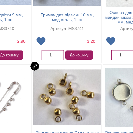
Основа для 
двіски 9 мм,
Тримач для підвіски 10 мм,
майданчиком 2
ь, 1 шт
мед.сталь, 1 шт
мм, мед
 MS3740
Артикул: MS3741
Артик
2.90
3.20
До кошику
До кошику
Тримач для кулона 7 мм, кулька
Основа-коннек