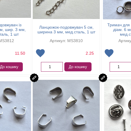
овжувач із
Тримач для 
Ланцюжок-подовжувач 5 см,
м, шир. 3 мм,
діам. 6 м
ширина 3 мм, мед.сталь, 1 шт
таль, 1 шт
мед.с
 MS3812
Артикул: MS3810
Артик
11.50
2.25
До кошику
До кошику