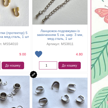
Ланцюжок-подовжувач із
тки (протектор) 5
закінченням 5 см, шир. 3 мм,
а мед.сталь, 1 шт
мед.сталь, 1 шт
л: MSS4010
Артикул: MS3811
9.00
4.80
До кошику
До кошику