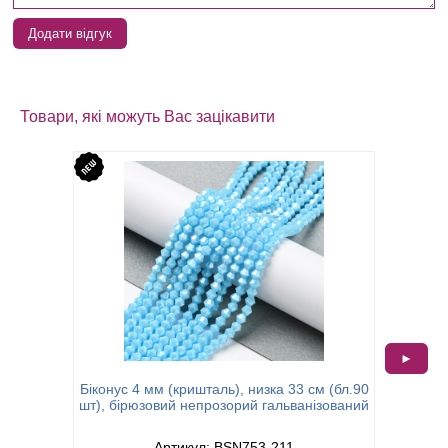
Додати відгук
Товари, які можуть Вас зацікавити
►
Бікон
Біконус 4 мм (кришталь), низка 33 см (бл.90
(
шт), бірюзовий непрозорий гальванізований
Артикул: BSN753-211