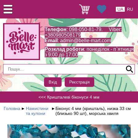
UA
RU
Телефон
: 098-050-81-79. Viber:
+380980508179
Email
:
admin@belle-mart.com
Розклад роботи
: понеділок - п`ятниця
з 9:00 до 17:00
Вхід
Реєстрація
<<< Кришталеві біконуси 4 мм
Головна
►
Намистини
►
Біконус 4 мм (кришталь), низка 33 см
та кулони
(близько 90 шт), морська хвиля