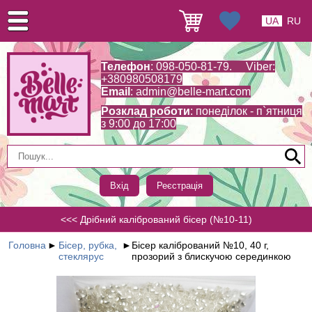
UA
RU
Телефон
: 098-050-81-79. Viber:
+380980508179
Email
:
admin@belle-mart.com
Розклад роботи
: понеділок - п`ятниця
з 9:00 до 17:00
Вхід
Реєстрація
<<< Дрібний калібрований бісер (№10-11)
Головна
►
Бісер, рубка,
►
Бісер калібрований №10, 40 г,
стеклярус
прозорий з блискучою серединкою