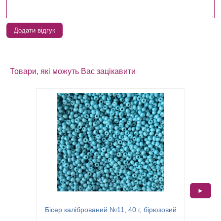
Додати відгук
Товари, які можуть Вас зацікавити
►
Бісер
Бісер калібрований №11, 40 г, бірюзовий