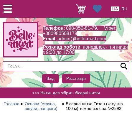
UA
RU
Телефон
: 098-050-81-79. Viber:
+380980508179
Email
:
admin@belle-mart.com
Розклад роботи
: понеділок - п`ятниця
з 9:00 до 17:00
Вхід
Реєстрація
<<< Нитки для збірки, бісерні нитки
Головна
►
Основи (струна,
►
Бісерна нитка Титан (котушка
шнури, ланцюги)
100 м) темно-зелена №2592