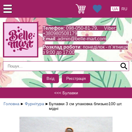
UA
RU
Телефон
: 098-050-81-79. Viber:
+380980508179
Email
:
admin@belle-mart.com
Розклад роботи
: понеділок - п`ятниця
з 9:00 до 17:00
Вхід
Реєстрація
<<< Булавки
Головна
►
Фурнітура
►
Булавки 3 см упаковка близько100 шт.
мідні