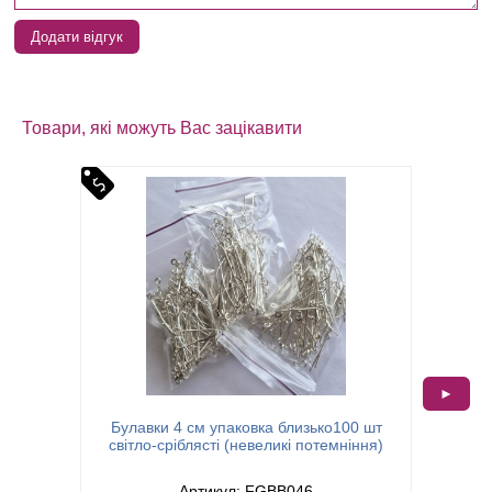
Додати відгук
Товари, які можуть Вас зацікавити
►
Булавки 4 см упаковка близько100 шт
Булавк
світло-сріблясті (невеликі потемніння)
Артикул: FGBB046