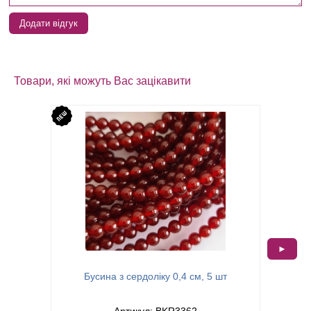
Додати відгук
Товари, які можуть Вас зацікавити
►
Б
Бусина з сердоліку 0,4 см, 5 шт
Артикул: BKR3362