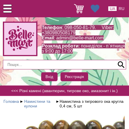
UA
RU
Телефон
: 098-050-81-79. Viber:
+380980508179
Email
:
admin@belle-mart.com
Розклад роботи
: понеділок - п`ятниця
з 9:00 до 17:00
Вхід
Реєстрація
<<< Різні камені (авантюрин, тигрове око, амазонит і ін.)
Головна
►
Намистини та
►
Намистина з тигрового ока кругла
кулони
0,4 см, 5 шт