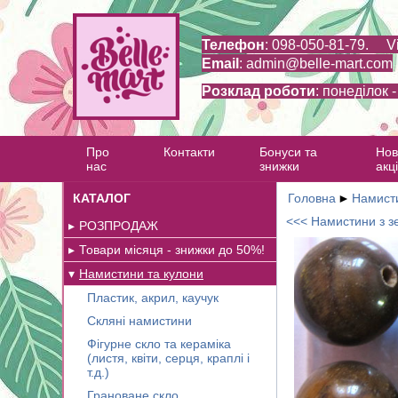
Телефон
: 098-050-81-79. V
Email
:
admin@belle-mart.com
Розклад роботи
: понеділок 
Про
Контакти
Бонуси та
Нов
нас
знижки
акці
КАТАЛОГ
Головна
►
Намисти
<<< Намистини з зе
РОЗПРОДАЖ
Товари місяця - знижки до 50%!
Намистини та кулони
Пластик, акрил, каучук
Скляні намистини
Фігурне скло та кераміка
(листя, квіти, серця, краплі і
т.д.)
Грановане скло