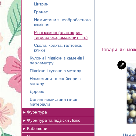
Цитрин
Гранат
Намистини з необробленого
каміння
Різні камені (авантюрин,
тигрове око, амазонит і ін.)
Сколи, крихта, галтовка,
Товари, які мож
клики
Кулони і підвіски з каменів і
перламутру
Підвіски і кулони з металу
Намистини та спейсери з
металу
Дерево
Валяні намистини і інші
матеріали
Фурнітура
Фурнітура та підвіски Люкс
Кабошони
Намист