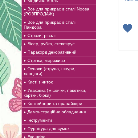
Медична сталь
Все для прикрас в стилі Noosa
(РОЗПРОДАЖ)
Все для прикрас в стилі
Пандора
Стрази, ріволі
Бісер, рубка, стеклярус
Паракорд декоративний
Стрічки, мереживо
Основи (струна, шнури,
ланцюги)
Кисті з ниток
Упаковка (мішечки, пакетики,
картки, бірки)
Контейнери та оранайзери
Демонстраційне обладнання
Інструменти
Фурнітура для сумок
Екошкіра