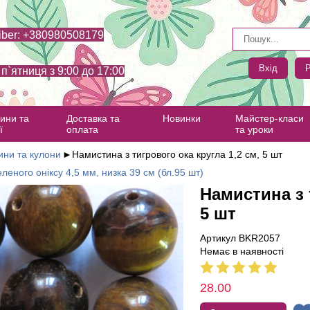
iber: +380980508179
Вхід
Р
- п`ятниця з 9:00 до 17:00
ини та
Доставка та
Новинки
Майстер-класи
ї
оплата
та уроки
ни та кулони
►
Намистина з тигрового ока кругла 1,2 см, 5 шт
леного оніксу 4,5 мм, низка 39 см (бл.95 шт)
Намистина з 
5 шт
Артикул BKR2057
Немає в наявності
28.00