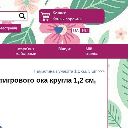
Кошик
Кошик порожній
еєстрація
UA
RU
Інтерв'ю з
Відгуки
Мій
майстрами
вішліст
Намистина з унакита 1,1 см, 5 шт >>>
тигрового ока кругла 1,2 см,