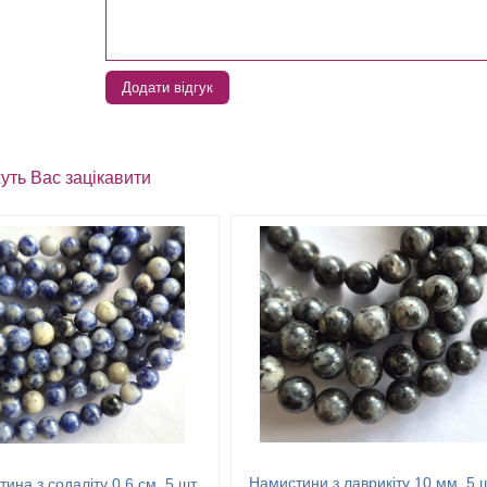
Додати відгук
уть Вас зацікавити
Намистини з лаврикіту 10 мм, 5 
ина з содаліту 0,6 см, 5 шт