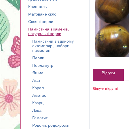
Кришталь
Матоване скло
Скляні перли
Намистина з каменів,
натуральні перли
Намистини в єдиному
екземплярі, набори
намистин
Перли
Перламутр
Яшма
Відгуки
Агат
Корал
Відгуки відсутні
Аметист
Кварц
Лава
Гематит
Родоніт, родохрозит