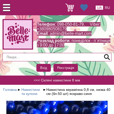
UA
RU
Телефон
: 098-050-81-79. Viber:
+380980508179
Email
:
admin@belle-mart.com
Розклад роботи
: понеділок - п`ятниця
з 9:00 до 17:00
Вхід
Реєстрація
<<< Скляні намистини 8 мм
Головна
►
Намистини
►
Намистина керамічна 0,8 см, низка 40
та кулони
см (бл.50 шт) яскраво-синя