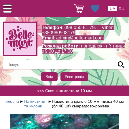
UA
RU
Телефон
: 098-050-81-79. Viber:
+380980508179
Email
:
admin@belle-mart.com
Розклад роботи
: понеділок - п`ятниця
з 9:00 до 17:00
Вхід
Реєстрація
<<< Скляні намистини 10 мм
Головна
►
Намистини
►
Намистина кракле 10 мм, низка 40 см
та кулони
(бл.40 шт) смарагдово-рожева