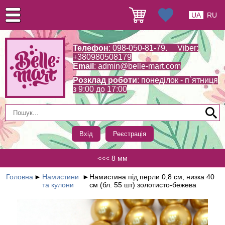
UA
RU
Телефон
: 098-050-81-79. Viber:
+380980508179
Email
:
admin@belle-mart.com
Розклад роботи
: понеділок - п`ятниця
з 9:00 до 17:00
Вхід
Реєстрація
<<< 8 мм
Головна
►
Намистини
►
Намистина під перли 0,8 см, низка 40
та кулони
см (бл. 55 шт) золотисто-бежева