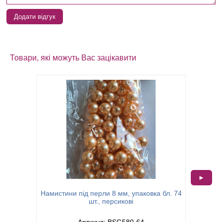
Додати відгук
Товари, які можуть Вас зацікавити
►
Намист
Намистини під перли 8 мм, упаковка бл. 74
шт., персикові
Артикул: BSG580-64