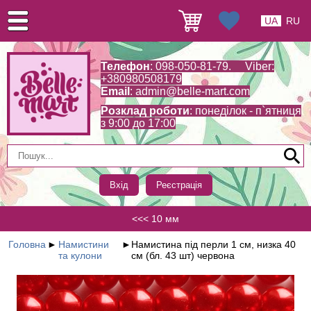
UA
RU
Телефон
: 098-050-81-79. Viber:
+380980508179
Email
:
admin@belle-mart.com
Розклад роботи
: понеділок - п`ятниця
з 9:00 до 17:00
Вхід
Реєстрація
<<< 10 мм
Головна
►
Намистини
►
Намистина під перли 1 см, низка 40
та кулони
см (бл. 43 шт) червона