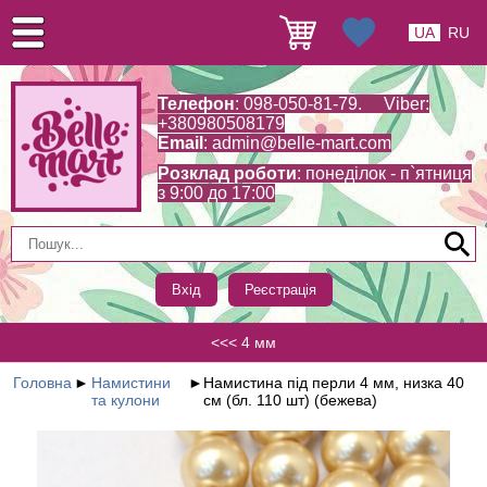
UA
RU
Телефон
: 098-050-81-79. Viber:
+380980508179
Email
:
admin@belle-mart.com
Розклад роботи
: понеділок - п`ятниця
з 9:00 до 17:00
Вхід
Реєстрація
<<< 4 мм
Головна
►
Намистини
►
Намистина під перли 4 мм, низка 40
та кулони
см (бл. 110 шт) (бежева)