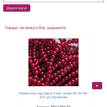
Додати відгук
Товари, які можуть Вас зацікавити
►
Намистин
Намистина під перли 4 мм, низка 40 см (бл.
110 шт) малинова
Артикул: BSG1360-50