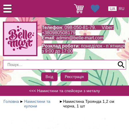
UA
RU
Телефон
: 098-050-81-79. Viber:
+380980508179
Email
:
admin@belle-mart.com
Розклад роботи
: понеділок - п`ятниця
з 9:00 до 17:00
Вхід
Реєстрація
<<< Намистини та спейсери з металу
Головна
►
Намистини та
►
Намистина Троянда 1,2 см
кулони
чорна, 1 шт