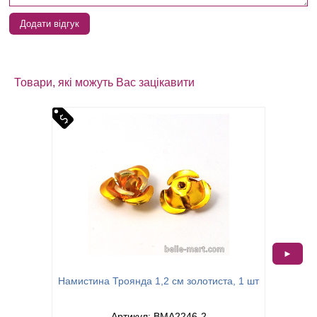
Додати відгук
Товари, які можуть Вас зацікавити
►
Намистина Троянда 1,2 см золотиста, 1 шт
Спейс
Артикул: BMA2246-2