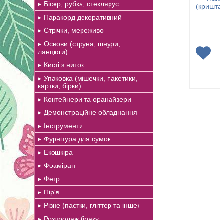
Бісер, рубка, стеклярус
(кришта
Паракорд декоративний
Стрічки, мереживо
Основи (струна, шнури,
ланцюги)
Кисті з ниток
Упаковка (мішечки, пакетики,
картки, бірки)
Контейнери та оранайзери
Демонстраційне обладнання
Інструменти
Фурнітура для сумок
Екошкіра
Фоаміран
Фетр
Пір'я
Різне (паєтки, гліттер та інше)
Розпродаж браку