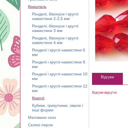
Кришталь
Ронделі, біконуси і круглі
намистини 2-2,5 мм
Ронделі, біконуси і круглі
намистини 3 мм
Ронделі, біконуси і круглі
намистини 4 мм
Ронделі і круглі намистини 6
мм
Ронделі і круглі намистини 8
мм
Ронделі і круглі намистини 10
Відгуки
мм
Ронделі і круглі намистини 12
мм
Відгуки відсутні
Краплі
Кубики, трикутники, овали і
інші форми
Матоване скло
Скляні перли