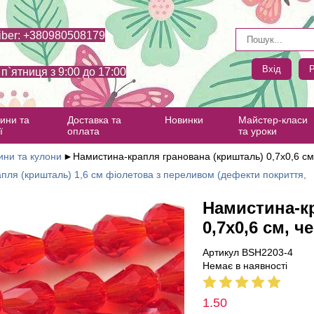
iber: +380980508179
Вхід
Р
- п`ятниця з 9:00 до 17:00
ини та
Доставка та
Новинки
Майстер-класи
ї
оплата
та уроки
ни та кулони
►
Намистина-крапля гранована (кришталь) 0,7х0,6 см
пля (кришталь) 1,6 см фіолетова з переливом (дефекти покриття,
Намистина-к
0,7х0,6 см, ч
Артикул BSH2203-4
Немає в наявності
1.50