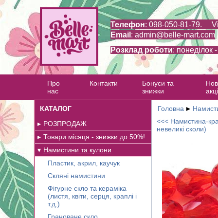
Телефон
: 098-050-81-79. V
Email
:
admin@belle-mart.com
Розклад роботи
: понеділок 
Про
Контакти
Бонуси та
Нов
нас
знижки
акці
КАТАЛОГ
Головна
►
Намисти
<<< Намистина-кра
РОЗПРОДАЖ
невеликі сколи)
Товари місяця - знижки до 50%!
Намистини та кулони
Пластик, акрил, каучук
Скляні намистини
Фігурне скло та кераміка
(листя, квіти, серця, краплі і
т.д.)
Грановане скло