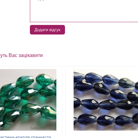
Додати відгук
уть Вас зацікавити
истина-крапля гранчаста