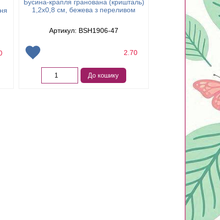
Бусина-крапля гранована (кришталь)
(кришталь) 1,2х0
1,2х0,8 см, бежева з переливом
иня
рож
Артикул: BSH1906-47
Артикул: 
2.70
70
Немає в 
До кошику