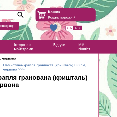
Кошик
Кошик порожній
еєстрація
UA
RU
Інтерв'ю з
Відгуки
Мій
майстрами
вішліст
, червона
Намистина-крапля гранчаста (кришталь) 0,8 см,
червона >>>
рапля гранована (кришталь)
ервона