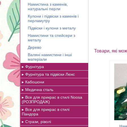
Намистина з каменів,
натуральні перли
Кулони і підвіски з каменів і
перламутру
Підвіски і кулони з металу
Намистини та спейсери з
металу
Дерево
Товари, які мож
Валяні намистини і інші
матеріали
Фурнітура
Фурнітура та підвіски Люкс
Кабошони
Медична сталь
Все для прикрас в стилі Noosa
(РОЗПРОДАЖ)
Все для прикрас в стилі
Пандора
Стрази, ріволі
Нам