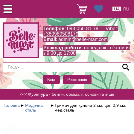
UA
RU
Телефон
: 098-050-81-79. Viber:
+380980508179
Email
:
admin@belle-mart.com
Розклад роботи
: понеділок - п`ятниця
з 9:00 до 17:00
Вхід
Реєстрація
<<< Фурнітура - бейли, обіймачі, основи та інше
Головна
►
Медична
►
Тримач для кулона 2 см, цап 0,9 см,
сталь
мед.сталь