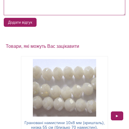
Додати відгук
Товари, які можуть Вас зацікавити
►
Грановані намистини 10х8 мм (кришталь),
Гранова
низка 55 см (близько 70 намистин),
низк