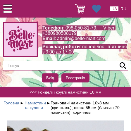
UA
RU
Телефон
: 098-050-81-79. Viber:
+380980508179
Email
:
admin@belle-mart.com
Розклад роботи
: понеділок - п`ятниця
з 9:00 до 17:00
Вхід
Реєстрація
<<< Ронделі і круглі намистини 10 мм
Головна
►
Намистини
►
Грановані намистини 10х8 мм
та кулони
(кришталь), низка 55 см (близько 70
намистин), коричневі