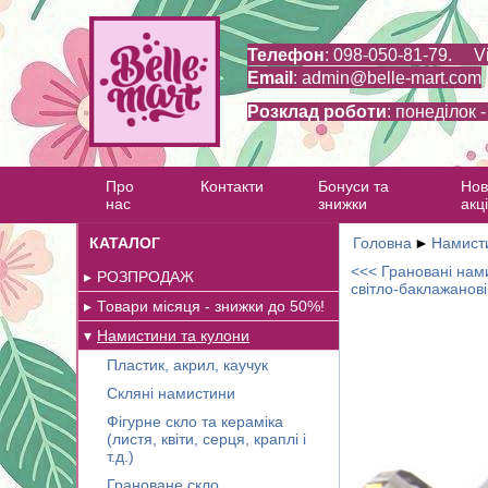
Телефон
: 098-050-81-79. V
Email
:
admin@belle-mart.com
Розклад роботи
: понеділок 
Про
Контакти
Бонуси та
Нов
нас
знижки
акці
КАТАЛОГ
Головна
►
Намисти
<<< Грановані нами
РОЗПРОДАЖ
світло-баклажанові
Товари місяця - знижки до 50%!
Намистини та кулони
Пластик, акрил, каучук
Скляні намистини
Фігурне скло та кераміка
(листя, квіти, серця, краплі і
т.д.)
Грановане скло