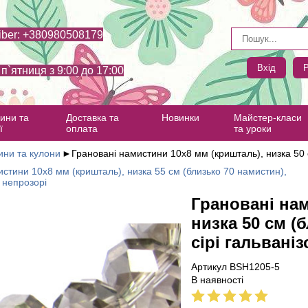
iber: +380980508179
Вхід
Р
- п`ятниця з 9:00 до 17:00
ини та
Доставка та
Новинки
Майстер-класи
ї
оплата
та уроки
ни та кулони
►
Грановані намистини 10х8 мм (кришталь), низка 50 с
стини 10х8 мм (кришталь), низка 55 см (близько 70 намистин),
 непрозорі
Грановані нам
низка 50 см (
сірі гальваніз
Артикул BSH1205-5
В наявності