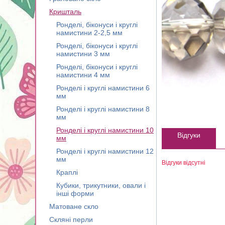
Кришталь
Ронделі, біконуси і круглі
намистини 2-2,5 мм
Ронделі, біконуси і круглі
намистини 3 мм
Ронделі, біконуси і круглі
намистини 4 мм
Ронделі і круглі намистини 6
мм
Ронделі і круглі намистини 8
мм
Ронделі і круглі намистини 10
Відгуки
мм
Ронделі і круглі намистини 12
мм
Відгуки відсутні
Краплі
Кубики, трикутники, овали і
інші форми
Матоване скло
Скляні перли