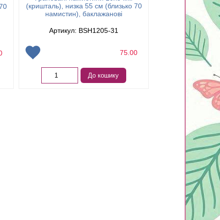
(кришталь), низка 55 см (близько 70
 70
(кришталь), низка
намистин), баклажанові
намистин), черв
Артикул: BSH1205-31
Артикул: 
75.00
00
Немає в 
До кошику