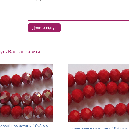
Додати відгук
уть Вас зацікавити
овані намистини 10х8 мм
Грановані намистини 10х8 мм