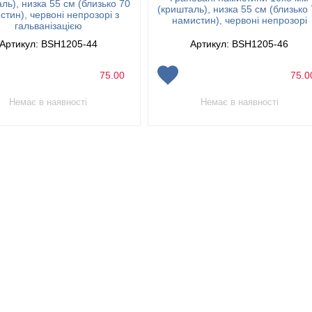
ль), низка 55 см (близько 70
(кришталь), низка 55 см (близько
стин), червоні непрозорі з
намистин), червоні непрозорі
гальванізацією
Артикул: BSH1205-44
Артикул: BSH1205-46
75.00
75.
Немає в наявності
Немає в наявності