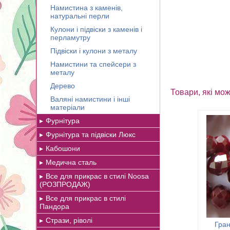
Намистина з каменів,
натуральні перли
Кулони і підвіски з каменів і
перламутру
Підвіски і кулони з металу
Намистини та спейсери з
металу
Дерево
Товари, які мож
Валяні намистини і інші
матеріали
Фурнітура
Фурнітура та підвіски Люкс
Кабошони
Медична сталь
Все для прикрас в стилі Noosa
(РОЗПРОДАЖ)
Все для прикрас в стилі
Пандора
Стрази, ріволі
Гран