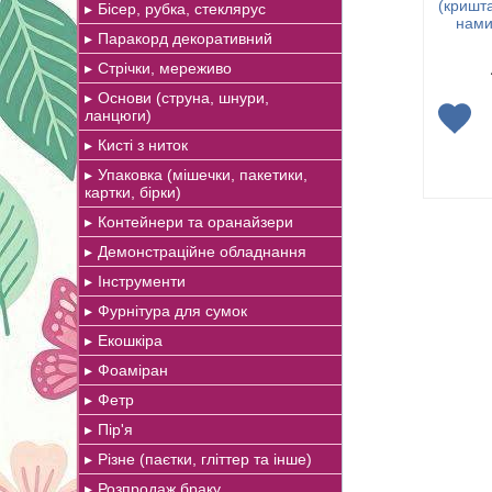
(кришта
Бісер, рубка, стеклярус
нами
Паракорд декоративний
Стрічки, мереживо
Основи (струна, шнури,
ланцюги)
Кисті з ниток
Упаковка (мішечки, пакетики,
картки, бірки)
Контейнери та оранайзери
Демонстраційне обладнання
Інструменти
Фурнітура для сумок
Екошкіра
Фоаміран
Фетр
Пір'я
Різне (паєтки, гліттер та інше)
Розпродаж браку