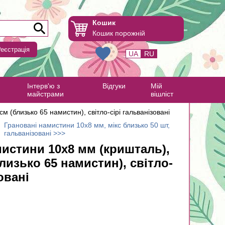
Кошик
Кошик порожній
еєстрація
UA
RU
Інтерв'ю з
Відгуки
Мій
майстрами
вішліст
м (близько 65 намистин), світло-сірі гальванізовані
Грановані намистини 10х8 мм, мікс близько 50 шт,
гальванізовані >>>
истини 10х8 мм (кришталь),
близько 65 намистин), світло-
овані