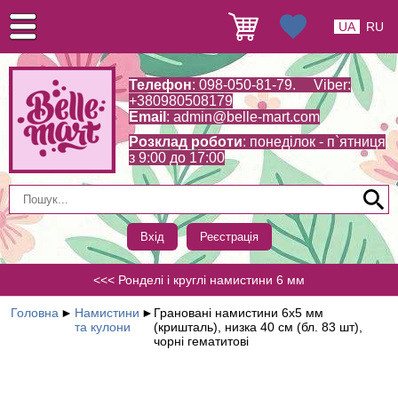
UA
RU
Телефон
: 098-050-81-79. Viber:
+380980508179
Email
:
admin@belle-mart.com
Розклад роботи
: понеділок - п`ятниця
з 9:00 до 17:00
Вхід
Реєстрація
<<< Ронделі і круглі намистини 6 мм
Головна
►
Намистини
►
Грановані намистини 6х5 мм
та кулони
(кришталь), низка 40 см (бл. 83 шт),
чорні гематитові