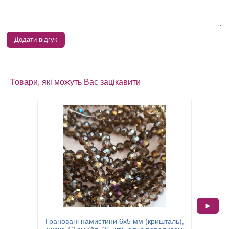
Додати відгук
Товари, які можуть Вас зацікавити
►
Грановані намистини 6х5 мм (кришталь),
Гранов