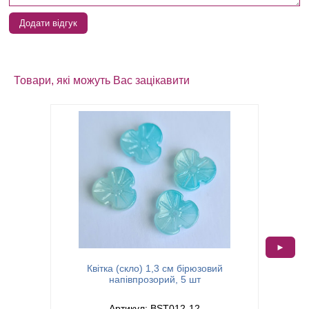
Додати відгук
Товари, які можуть Вас зацікавити
►
Намисти
Квітка (скло) 1,3 см бірюзовий
10х10 м
напівпрозорий, 5 шт
Артикул: BST012-12