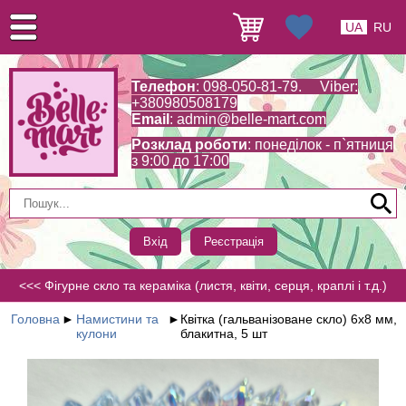
UA
RU
Телефон
: 098-050-81-79. Viber:
+380980508179
Email
:
admin@belle-mart.com
Розклад роботи
: понеділок - п`ятниця
з 9:00 до 17:00
Вхід
Реєстрація
<<< Фігурне скло та кераміка (листя, квіти, серця, краплі і т.д.)
Головна
►
Намистини та
►
Квітка (гальванізоване скло) 6х8 мм,
кулони
блакитна, 5 шт