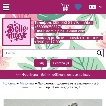
UA
RU
Телефон
: 098-050-81-79. Viber:
+380980508179
Email
:
admin@belle-mart.com
Розклад роботи
: понеділок - п`ятниця
з 9:00 до 17:00
Вхід
Реєстрація
<<< Фурнітура - бейли, обіймачі, основи та інше
Головна
►
Медична
►
Ланцюжок-подовжувач із закінченням 5
сталь
см, шир. 3 мм, мед.сталь, 1 шт