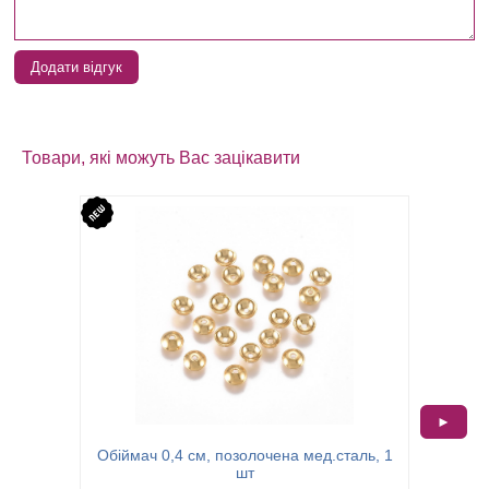
Додати відгук
Товари, які можуть Вас зацікавити
►
Обіймач 0,4 см, позолочена мед.сталь, 1
Осн
шт
пе