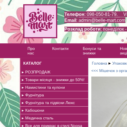
Телефон
: 098-050-81-79. V
Email
:
admin@belle-mart.com
Розклад роботи
: понеділок 
Про
Контакти
Бонуси та
Нов
нас
знижки
акці
КАТАЛОГ
Головна
►
Упаковк
<<< Мішечок з орг
РОЗПРОДАЖ
Товари місяця - знижки до 50%!
Намистини та кулони
Фурнітура
Фурнітура та підвіски Люкс
Кабошони
Медична сталь
Все для прикрас в стилі Noosa