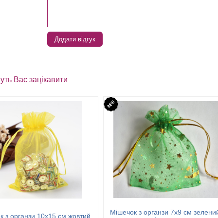
Додати відгук
уть Вас зацікавити
Мішечок з органзи 7х9 см зелени
к з органзи 10х15 см жовтий