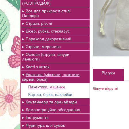
(РОЗПРОДАЖ)
Все для прикрас в стилі
Пандора
Стрази, ріволі
Бісер, рубка, стеклярус
Паракорд декоративний
Стрічки, мереживо
Основи (струна, шнури,
ланцюги)
Кисті з ниток
Відгуки
Упаковка (мішечки, пакетики,
картки, бірки)
Пакектики, мішечки
Відгуки відсутні
Картки, бірки, наклейки
Контейнери та оранайзери
Демонстраційне обладнання
Інструменти
Фурнітура для сумок