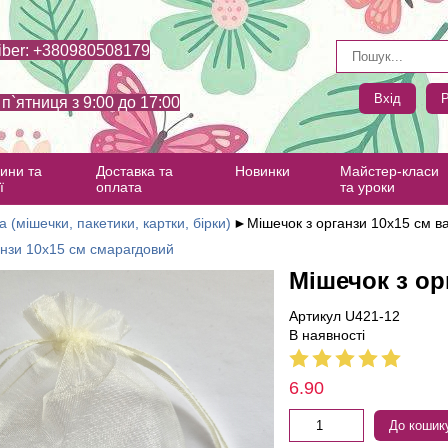
iber: +380980508179
Вхід
Р
- п`ятниця з 9:00 до 17:00
ини та
Доставка та
Новинки
Майстер-класи
ї
оплата
та уроки
а (мішечки, пакетики, картки, бірки)
►
Мішечок з органзи 10х15 см в
анзи 10х15 см смарагдовий
Мішечок з ор
Артикул U421-12
В наявності
6.90
До кошик