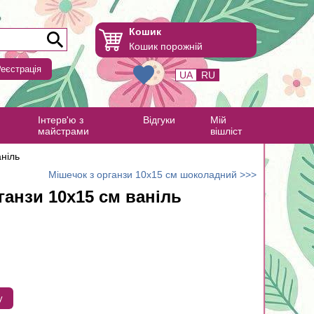
Кошик
Кошик порожній
еєстрація
UA
RU
Інтерв'ю з
Відгуки
Мій
майстрами
вішліст
аніль
Мішечок з органзи 10х15 см шоколадний >>>
ганзи 10х15 см ваніль
у