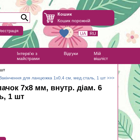
Кошик
Кошик порожній
еєстрація
UA
RU
Інтерв'ю з
Відгуки
Мій
майстрами
вішліст
 шт
Закінчення для ланцюжка 1х0,4 см, мед.сталь, 1 шт >>>
ачок 7х8 мм, внутр. діам. 6
ь, 1 шт