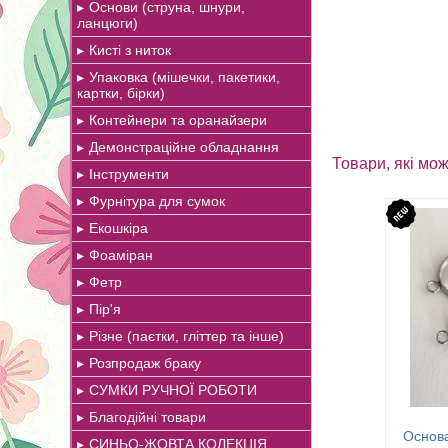
Основи (струна, шнури,
ланцюги)
Кисті з ниток
Упаковка (мішечки, пакетики,
картки, бірки)
Контейнери та оранайзери
Демонстраційне обладнання
Товари, які мож
Інструменти
Фурнітура для сумок
Екошкіра
Фоаміран
Фетр
Пір'я
Різне (паєтки, гліттер та інше)
Розпродаж браку
СУМКИ РУЧНОЇ РОБОТИ
Благодійні товари
Основа
СИНЬО-ЖОВТА КОЛЕКЦІЯ