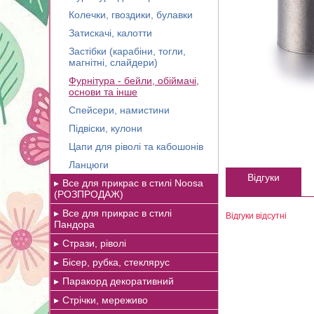
Колечки, гвоздики, булавки
Затискачі, калотти
Застібки (карабіни, тогли,
магнітні, слайдери)
Фурнітура - бейли, обіймачі,
основи та інше
Спейсери, намистини
Підвіски, кулони
Цапи для ріволі та кабошонів
Ланцюги
Відгуки
Все для прикрас в стилі Noosa
(РОЗПРОДАЖ)
Все для прикрас в стилі
Відгуки відсутні
Пандора
Стрази, ріволі
Бісер, рубка, стеклярус
Паракорд декоративний
Стрічки, мереживо