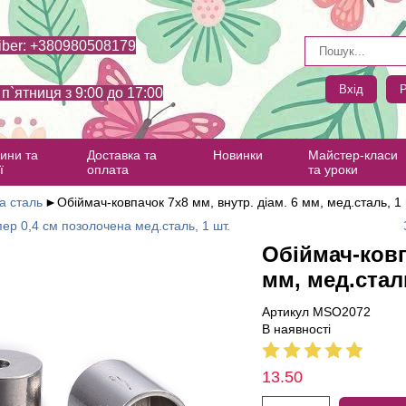
iber: +380980508179
Вхід
Р
- п`ятниця з 9:00 до 17:00
ини та
Доставка та
Новинки
Майстер-класи
ї
оплата
та уроки
а сталь
►
Обіймач-ковпачок 7х8 мм, внутр. діам. 6 мм, мед.сталь, 1
ер 0,4 см позолочена мед.сталь, 1 шт.
Обіймач-ковп
мм, мед.стал
Артикул MSO2072
В наявності
13.50