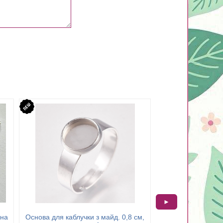
►
ина
Основа для каблучки з майд. 0,8 см,
Тримач для підвіск