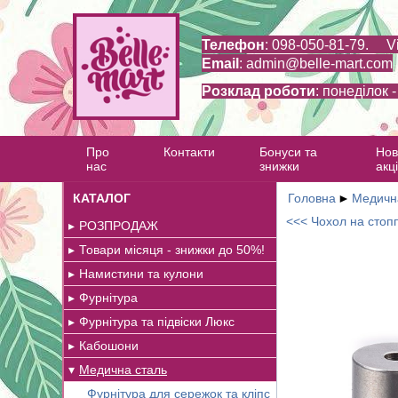
Телефон
: 098-050-81-79. V
Email
:
admin@belle-mart.com
Розклад роботи
: понеділок 
Про
Контакти
Бонуси та
Нов
нас
знижки
акці
КАТАЛОГ
Головна
►
Медичн
<<< Чохол на стопп
РОЗПРОДАЖ
Товари місяця - знижки до 50%!
Намистини та кулони
Фурнітура
Фурнітура та підвіски Люкс
Кабошони
Медична сталь
Фурнітура для сережок та кліпс