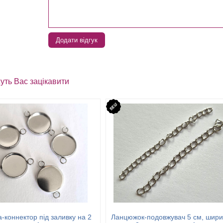
Додати відгук
уть Вас зацікавити
-коннектор під заливку на 2
Ланцюжок-подовжувач 5 см, шир