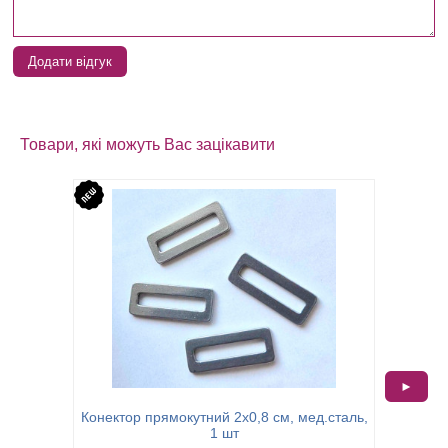
Додати відгук
Товари, які можуть Вас зацікавити
►
Конектор прямокутний 2х0,8 см, мед.сталь,
Чохол 
1 шт