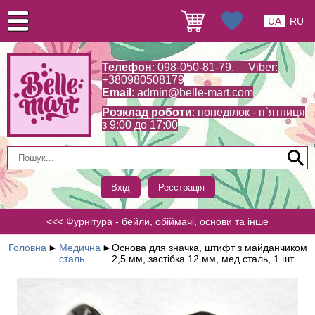
UA
RU
Телефон
: 098-050-81-79. Viber:
+380980508179
Email
:
admin@belle-mart.com
Розклад роботи
: понеділок - п`ятниця
з 9:00 до 17:00
Вхід
Реєстрація
<<< Фурнітура - бейли, обіймачі, основи та інше
Головна
►
Медична
►
Основа для значка, штифт з майданчиком
сталь
2,5 мм, застібка 12 мм, мед.сталь, 1 шт