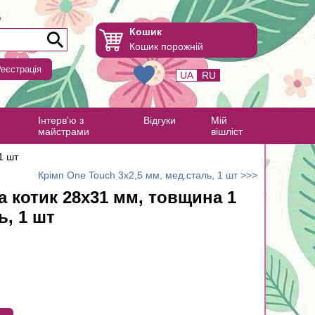
Кошик
Кошик порожній
еєстрація
UA
RU
Інтерв'ю з
Відгуки
Мій
майстрами
вішліст
1 шт
Крімп One Touch 3х2,5 мм, мед.сталь, 1 шт >>>
 котик 28х31 мм, товщина 1
ь, 1 шт