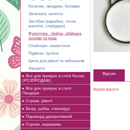
Колечки, гвоздики, булавки
Затискачі, калотти
Застібки (карабіни, тогли,
магнітні, слайдери)
Фурнітура - бейли, обіймачі,
основи та інше
Спейсери, намистини
Підвіски, кулони
Цапи для ріволі та кабошонів
Ланцюги
Відгуки
Все для прикрас в стилі Noosa
(РОЗПРОДАЖ)
Все для прикрас в стилі
Відгуки відсутні
Пандора
Стрази, ріволі
Бісер, рубка, стеклярус
Паракорд декоративний
Стрічки, мереживо