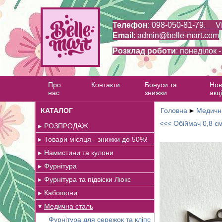
Телефон
: 098-050-81-79. V
Email
:
admin@belle-mart.com
Розклад роботи
: понеділок 
Про
Контакти
Бонуси та
Нов
нас
знижки
акці
КАТАЛОГ
Головна
►
Медичн
<<< Обіймач 0,8 см
РОЗПРОДАЖ
Товари місяця - знижки до 50%!
Намистини та кулони
Фурнітура
Фурнітура та підвіски Люкс
Кабошони
Медична сталь
Фурнітура для сережок та кліпс