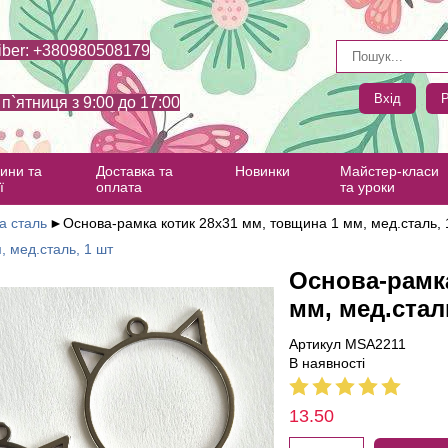
iber: +380980508179
Вхід
Р
- п`ятниця з 9:00 до 17:00
ини та
Доставка та
Новинки
Майстер-класи
ї
оплата
та уроки
а сталь
►
Основа-рамка котик 28х31 мм, товщина 1 мм, мед.сталь, 
, мед.сталь, 1 шт
Основа-рамка
мм, мед.стал
Артикул MSA2211
В наявності
13.50