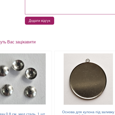
Додати відгук
уть Вас зацікавити
Основа для кулона під заливку
ач 0,8 см, мед.сталь, 1 шт