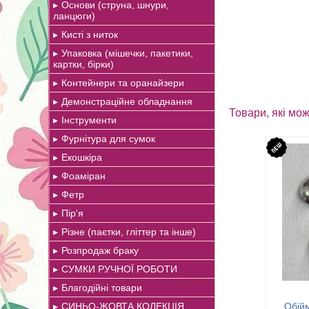
Основи (струна, шнури,
ланцюги)
Кисті з ниток
Упаковка (мішечки, пакетики,
картки, бірки)
Контейнери та оранайзери
Демонстраційне обладнання
Товари, які мож
Інструменти
Фурнітура для сумок
Екошкіра
Фоаміран
Фетр
Пір'я
Різне (паєтки, гліттер та інше)
Розпродаж браку
СУМКИ РУЧНОЇ РОБОТИ
Благодійні товари
СИНЬО-ЖОВТА КОЛЕКЦІЯ
Обійм