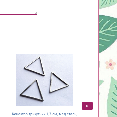
►
Конектор трикутник 1,7 см, мед.сталь,
Основа для каблуч