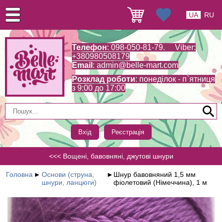
UA
RU
Телефон
: 098-050-81-79. Viber:
+380980508179
Email
:
admin@belle-mart.com
Розклад роботи
: понеділок - п`ятниця
з 9:00 до 17:00
Вхід
Реєстрація
<<< Вощені, бавовняні, джутові шнури
Головна
►
Основи (струна,
►
Шнур бавовняний 1,5 мм
шнури, ланцюги)
фіолетовий (Німеччина), 1 м