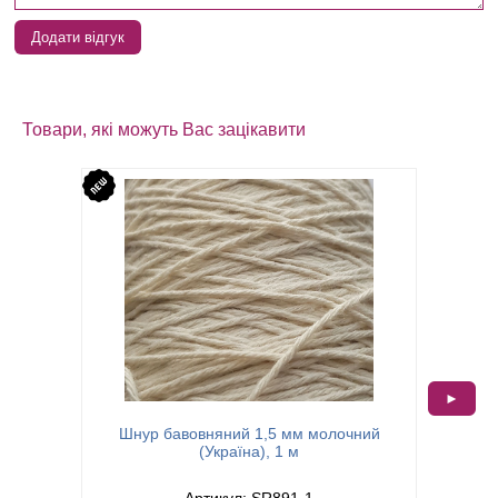
Додати відгук
Товари, які можуть Вас зацікавити
►
Шну
Шнур бавовняний 1,5 мм молочний
(Україна), 1 м
Артикул: SR891-1