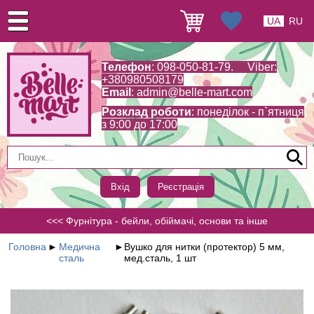
UA
RU
Телефон
: 098-050-81-79. Viber:
+380980508179
Email
:
admin@belle-mart.com
Розклад роботи
: понеділок - п`ятниця
з 9:00 до 17:00
Вхід
Реєстрація
<<< Фурнітура - бейли, обіймачі, основи та інше
Головна
►
Медична
►
Вушко для нитки (протектор) 5 мм,
сталь
мед.сталь, 1 шт