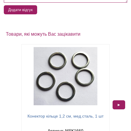
Додати відгук
Товари, які можуть Вас зацікавити
►
Зак
Конектор кільце 1,2 см, мед.сталь, 1 шт
Артикул: MSK1660