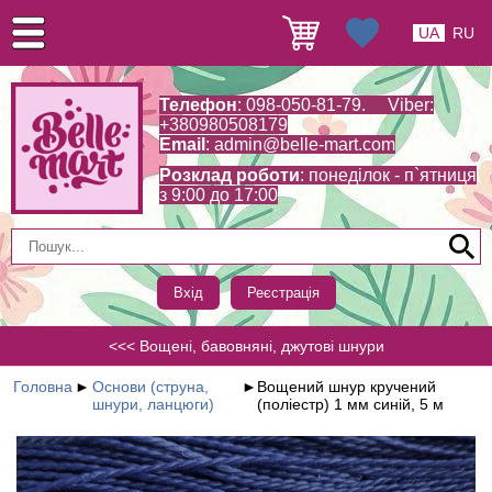
UA
RU
Телефон
: 098-050-81-79. Viber:
+380980508179
Email
:
admin@belle-mart.com
Розклад роботи
: понеділок - п`ятниця
з 9:00 до 17:00
Вхід
Реєстрація
<<< Вощені, бавовняні, джутові шнури
Головна
►
Основи (струна,
►
Вощений шнур кручений
шнури, ланцюги)
(поліестр) 1 мм синій, 5 м