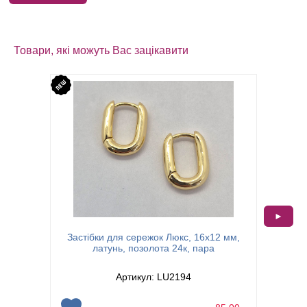
Товари, які можуть Вас зацікавити
►
Застібки для сережок Люкс, 16х12 мм,
Засті
латунь, позолота 24к, пара
цир
Артикул: LU2194