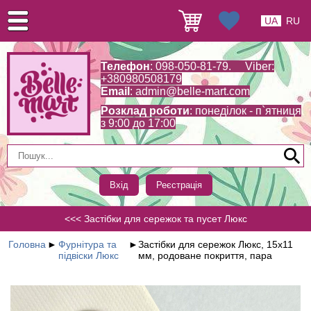
UA
RU
Телефон
: 098-050-81-79. Viber:
+380980508179
Email
:
admin@belle-mart.com
Розклад роботи
: понеділок - п`ятниця
з 9:00 до 17:00
Вхід
Реєстрація
<<< Застібки для сережок та пусет Люкс
Головна
►
Фурнітура та
►
Застібки для сережок Люкс, 15х11
підвіски Люкс
мм, родоване покриття, пара