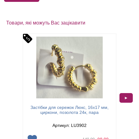
Товари, які можуть Вас зацікавити
►
Застібки для сережок Люкс, 16х17 мм,
Засті
циркони, позолота 24к, пара
Артикул: LU3902