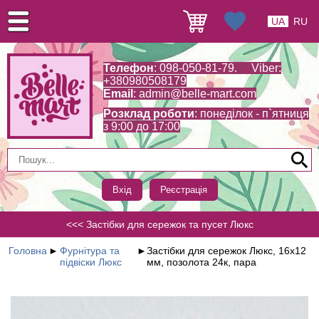
UA
RU
Телефон
: 098-050-81-79. Viber:
+380980508179
Email
:
admin@belle-mart.com
Розклад роботи
: понеділок - п`ятниця
з 9:00 до 17:00
Вхід
Реєстрація
<<< Застібки для сережок та пусет Люкс
Головна
►
Фурнітура та
►
Застібки для сережок Люкс, 16х12
підвіски Люкс
мм, позолота 24к, пара