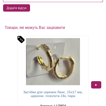
Додати відгук
Товари, які можуть Вас зацікавити
►
Застібки для сережок Люкс, 15х17 мм,
Засті
циркони, позолота 24к, пара
Артикул: LU3904