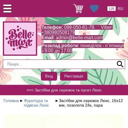
UA
RU
Телефон
: 098-050-81-79. Viber:
+380980508179
Email
:
admin@belle-mart.com
Розклад роботи
: понеділок - п`ятниця
з 9:00 до 17:00
Вхід
Реєстрація
<<< Застібки для сережок та пусет Люкс
Головна
►
Фурнітура та
►
Застібки для сережок Люкс, 16х12
підвіски Люкс
мм, позолота 24к, пара