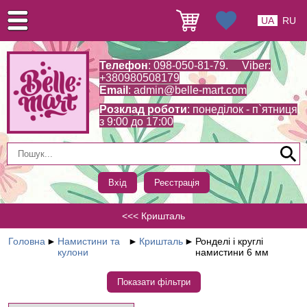
UA
RU
Телефон
: 098-050-81-79. Viber:
+380980508179
Email
:
admin@belle-mart.com
Розклад роботи
: понеділок - п`ятниця
з 9:00 до 17:00
Вхід
Реєстрація
<<< Кришталь
Головна
►
Намистини та
►
Кришталь
►
Ронделі і круглі
кулони
намистини 6 мм
Показати фільтри