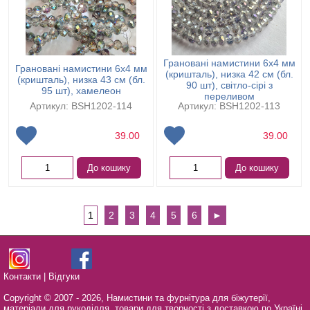
Грановані намистини 6х4 мм
Грановані намистини 6х4 мм
(кришталь), низка 42 см (бл.
(кришталь), низка 43 см (бл.
90 шт), світло-сірі з
95 шт), хамелеон
переливом
Артикул: BSH1202-114
Артикул: BSH1202-113
39.00
39.00
До кошику
До кошику
1
2
3
4
5
6
►
Контакти
|
Відгуки
Copyright © 2007 - 2026,
Намистини та фурнітура для біжутерії,
матеріали для рукоділля, товари для творчості з доставкою по Україні