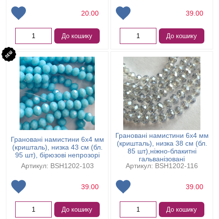
20.00
39.00
До кошику
До кошику
Грановані намистини 6х4 мм
Грановані намистини 6х4 мм
(кришталь), низка 38 см (бл.
(кришталь), низка 43 см (бл.
85 шт),ніжно-блакитні
95 шт), бірюзові непрозорі
гальванізовані
Артикул: BSH1202-103
Артикул: BSH1202-116
39.00
39.00
До кошику
До кошику