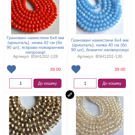
Грановані намистини 6х4 мм
Грановані намистини 6х4 мм
(кришталь), низка 42 см (бл.
(кришталь), низка 40 см (бл.
90 шт), яскраво-помаранчеві
90 шт), блакитні напівпрозорі
непрозорі
Артикул: BSH1202-128
Артикул: BSH1202-130
39.00
39.00
До кошику
До кошику