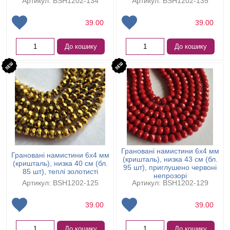
Артикул: BSH1202-134
Артикул: BSH1202-135
39.00
39.00
До кошику
До кошику
Грановані намистини 6х4 мм
Грановані намистини 6х4 мм
(кришталь), низка 43 см (бл.
(кришталь), низка 40 см (бл.
95 шт), приглушено червоні
85 шт), теплі золотисті
непрозорі
Артикул: BSH1202-125
Артикул: BSH1202-129
39.00
39.00
До кошику
До кошику