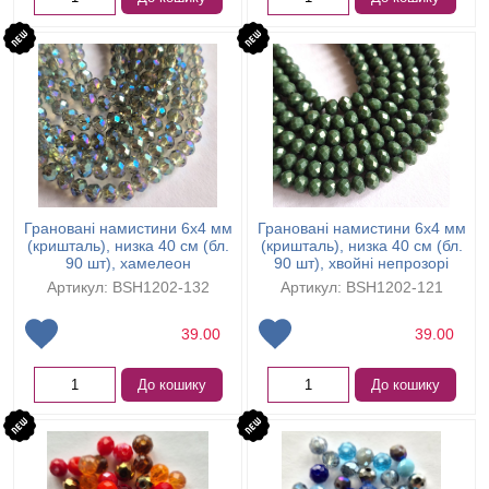
Грановані намистини 6х4 мм
Грановані намистини 6х4 мм
(кришталь), низка 40 см (бл.
(кришталь), низка 40 см (бл.
90 шт), хамелеон
90 шт), хвойні непрозорі
Артикул: BSH1202-132
Артикул: BSH1202-121
39.00
39.00
До кошику
До кошику