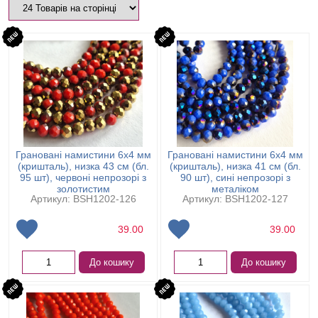
Грановані намистини 6х4 мм
Грановані намистини 6х4 мм
(кришталь), низка 43 см (бл.
(кришталь), низка 41 см (бл.
95 шт), червоні непрозорі з
90 шт), сині непрозорі з
золотистим
металіком
Артикул: BSH1202-126
Артикул: BSH1202-127
39.00
39.00
До кошику
До кошику