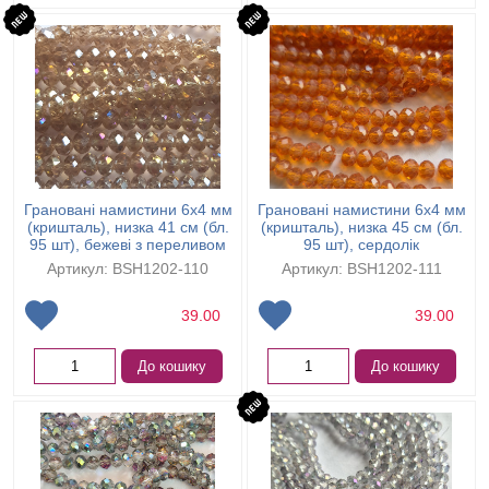
Грановані намистини 6х4 мм
Грановані намистини 6х4 мм
(кришталь), низка 41 см (бл.
(кришталь), низка 45 см (бл.
95 шт), бежеві з переливом
95 шт), сердолік
Артикул: BSH1202-110
Артикул: BSH1202-111
39.00
39.00
До кошику
До кошику