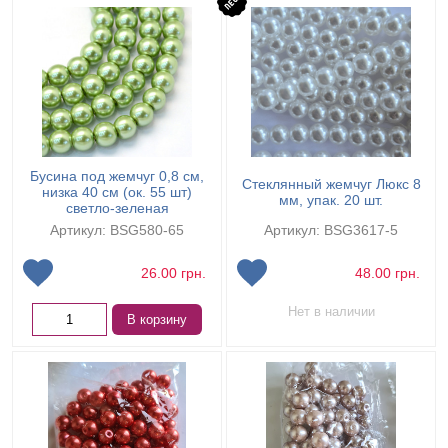
Бусина под жемчуг 0,8 см,
Стеклянный жемчуг Люкс 8
низка 40 см (ок. 55 шт)
мм, упак. 20 шт.
светло-зеленая
Артикул: BSG580-65
Артикул: BSG3617-5
26.00
грн.
48.00
грн.
Нет в наличии
В корзину