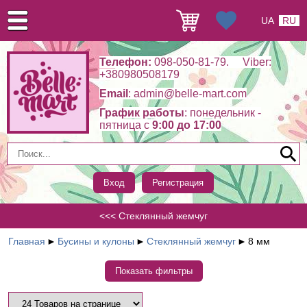
UA
RU
Телефон:
098-050-81-79. Viber:
+380980508179
Email
: admin@belle-mart.com
График работы
: понедельник -
пятница c
9:00 до 17:00
Вход
Регистрация
<<< Стеклянный жемчуг
Главная
►
Бусины и кулоны
►
Стеклянный жемчуг
►
8 мм
Показать фильтры