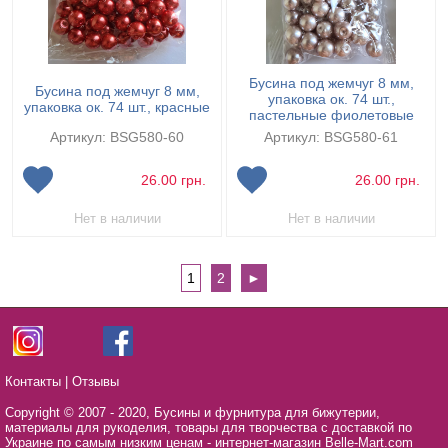
Бусина под жемчуг 8 мм,
Бусина под жемчуг 8 мм,
упаковка ок. 74 шт.,
упаковка ок. 74 шт., красные
пастельные фиолетовые
Артикул: BSG580-60
Артикул: BSG580-61
26.00
грн.
26.00
грн.
Нет в наличии
Нет в наличии
1
2
►
Контакты
|
Отзывы
Copyright © 2007 - 2020,
Бусины и фурнитура для бижутерии,
материалы для рукоделия, товары для творчества с доставкой по
Украине по самым низким ценам - интернет-магазин Belle-Mart.com