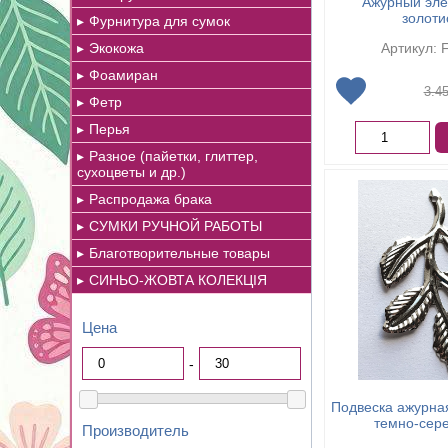
Ажурный эле
золоти
Фурнитура для сумок
Экокожа
Артикул: 
Фоамиран
3.4
Фетр
Перья
Разное (пайетки, глиттер,
сухоцветы и др.)
Распродажа брака
СУМКИ РУЧНОЙ РАБОТЫ
Благотворительные товары
СИНЬО-ЖОВТА КОЛЕКЦІЯ
Цена
-
Подвеска ажурная
темно-сер
Производитель