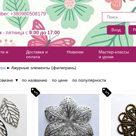
ber: +380980508179
Вход
Р
к - пятница c
9:00 до 17:00
ти и
Доставка и
Новинки
Мастер-классы
оплата
и уроки
ура
►
Ажурные элементы (филигрань)
овизне
▼
по названию
по цене
по популярности