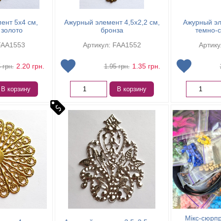
ент 5х4 см,
Ажурный элемент 4,5х2,2 см,
Ажурный эл
 золото
бронза
темно-
FAA1553
Артикул: FAA1552
Артику
2.20
грн.
1.35
грн.
5
грн.
1.95
грн.
В корзину
В корзину
Мікс-сюрпр