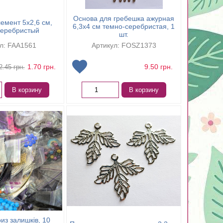
Основа для гребешка ажурная
емент 5х2,6 см,
6,3х4 см темно-серебристая, 1
серебристый
шт.
л: FAA1561
Артикул: FOSZ1373
1.70
грн.
9.50
грн.
2.45
грн.
В корзину
В корзину
из залишків, 10