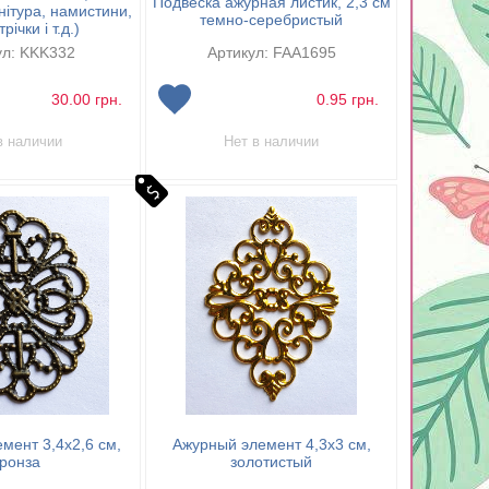
Подвеска ажурная листик, 2,3 см
ітура, намистини,
темно-серебристый
річки і т.д.)
ул: KKK332
Артикул: FAA1695
30.00
грн.
0.95
грн.
в наличии
Нет в наличии
мент 3,4х2,6 см,
Ажурный элемент 4,3х3 см,
ронза
золотистый