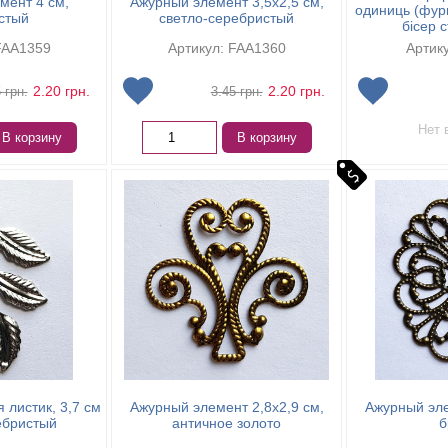
мент 4 см,
Ажурный элемент 3,5х2,5 см,
одиниць (фурн
стый
светло-серебристый
бісер ст
FAA1359
Артикул: FAA1360
Артик
2.20
грн.
2.20
грн.
5
грн.
3.45
грн.
Нет 
В корзину
В корзину
 листик, 3,7 см
Ажурный элемент 2,8х2,9 см,
Ажурный эле
ебристый
античное золото
б