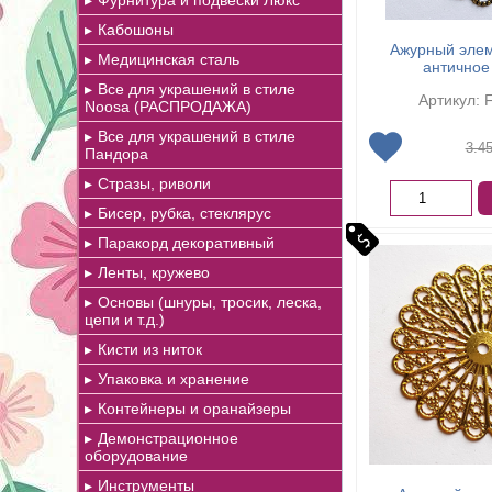
Фурнитура и подвески Люкс
Кабошоны
Ажурный элем
Медицинская сталь
античное
Все для украшений в стиле
Артикул: 
Noosa (РАСПРОДАЖА)
Все для украшений в стиле
3.4
Пандора
Стразы, риволи
Бисер, рубка, стеклярус
Паракорд декоративный
Ленты, кружево
Основы (шнуры, тросик, леска,
цепи и т.д.)
Кисти из ниток
Упаковка и хранение
Контейнеры и оранайзеры
Демонстрационное
оборудование
Инструменты