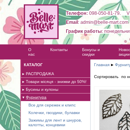
Телефон:
098-050-81-79. Vi
Email
: admin@belle-mart.com
График работы
: понедельни
О
Контакты
Бонусы и
Новос
нас
скидки
акции
КАТАЛОГ
Главная
►
Фурнит
РАСПРОДАЖА
Сортировать
по н
Товари місяця - знижки до 50%!
Бусины и кулоны
Фурнитура
Все для сережек и клипс
Колечки, гвоздики, булавки
Зажимы для лент и шнуров,
калотты, концевики