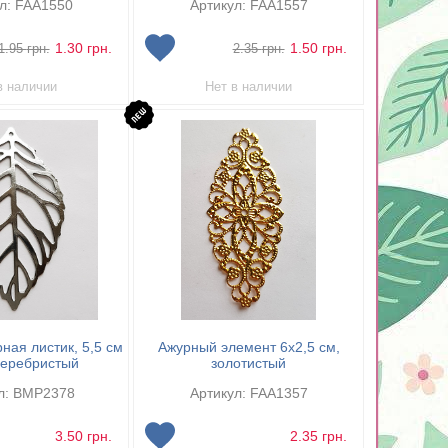
л: FAA1550
Артикул: FAA1557
1.30
грн.
1.50
грн.
1.95
грн.
2.35
грн.
в наличии
Нет в наличии
ная листик, 5,5 см
Ажурный элемент 6х2,5 см,
серебристый
золотистый
л: BMP2378
Артикул: FAA1357
3.50
грн.
2.35
грн.