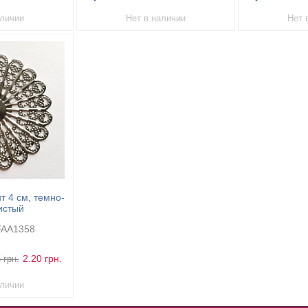
аличии
Нет в наличии
Нет 
 4 см, темно-
истый
FAA1358
2.20
грн.
5
грн.
аличии