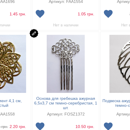
FAA1696
Артикул: FAA1554
Артику
1.45
грн.
1.05
грн.
аличии
Нет в наличии
Нет 
Основа для гребешка ажурная
ент 4,1 см,
Подвеска ажур
6,5х3,7 см темно-серебристая, 1
стый
темно-
шт.
FAA1558
Артикул: FOSZ1372
Артику
2.20
грн.
10.50
грн.
5
грн.