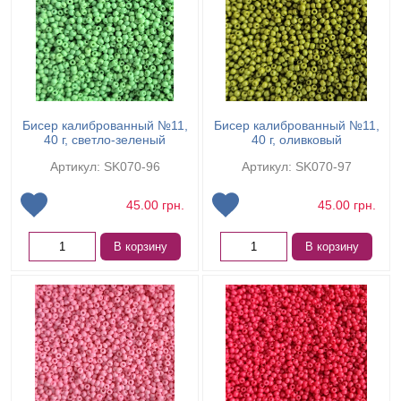
Бисер калиброванный №11,
Бисер калиброванный №11,
40 г, светло-зеленый
40 г, оливковый
Артикул: SK070-96
Артикул: SK070-97
45.00
грн.
45.00
грн.
В корзину
В корзину