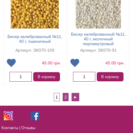
Бисер калиброванный №11,
Бисер калиброванный №11,
40 г, молочный
40 г, пшеничный
перламутровый
Артикул: SK070-109
Артикул: SK070-91
45.00
грн.
45.00
грн.
В корзину
В корзину
1
2
►
Контакты
|
Отзывы