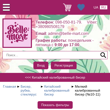
UA
RU
Телефон:
098-050-81-79. Viber:
+380980508179
Email
: admin@belle-mart.com
График работы
: понедельник -
пятница c
9:00 до 17:00
Вход
Регистрация
<<< Китайский калиброванный бисер
Главная
►
Бисер,
►
Китайский
►
Мелкий
рубка,
калиброванный
калиброванный
стеклярус
бисер
бисер (№10-11)
Показать фильтры