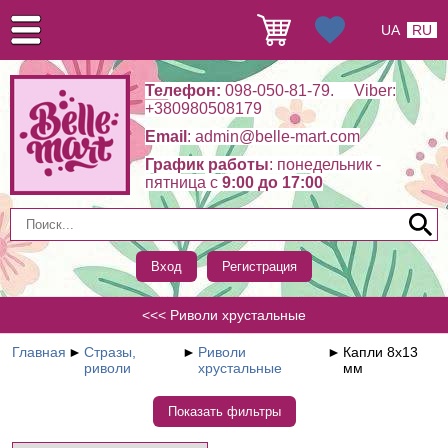
UA
RU
Телефон:
098-050-81-79. Viber:
+380980508179
Email
: admin@belle-mart.com
График работы
: понедельник -
пятница c
9:00 до 17:00
Вход
Регистрация
<<< Риволи хрустальные
Главная
►
Стразы,
►
Риволи
►
Капли 8х13
риволи
хрустальные
мм
Показать фильтры