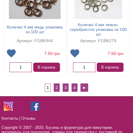
Колечко 4 мм темно-
Колечко 4 мм медь упаковка
серебристое упаковка ок.100
ок.100 шт
шт
Артикул: FGBK944
Артикул: FGBK278
7.50
грн.
7.50
грн.
В корзину
В корзину
1
2
3
4
►
Контакты
|
Отзывы
Copyright © 2007 - 2020,
Бусины и фурнитура для бижутерии,
материалы для рукоделия, товары для творчества с доставкой по