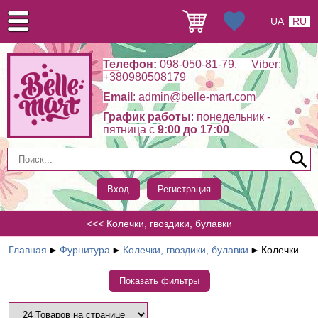
UA
RU
Телефон:
098-050-81-79. Viber:
+380980508179
Email
: admin@belle-mart.com
График работы
: понедельник -
пятница c
9:00 до 17:00
Вход
Регистрация
<<< Колечки, гвоздики, булавки
Главная
►
Фурнитура
►
Колечки, гвоздики, булавки
►
Колечки
Показать фильтры