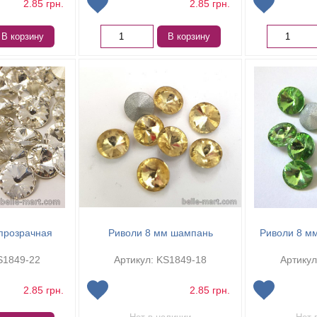
2.85
грн.
2.85
грн.
В корзину
В корзину
прозрачная
Риволи 8 мм шампань
Риволи 8 м
S1849-22
Артикул: KS1849-18
Артикул
2.85
грн.
2.85
грн.