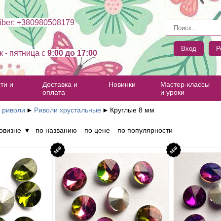
ber: +380980508179
Вход
Р
к - пятница c
9:00 до 17:00
ти и
Доставка и
Новинки
Мастер-классы
оплата
и уроки
 риволи
►
Риволи хрустальные
►
Круглые 8 мм
овизне
▼
по названию
по цене
по популярности