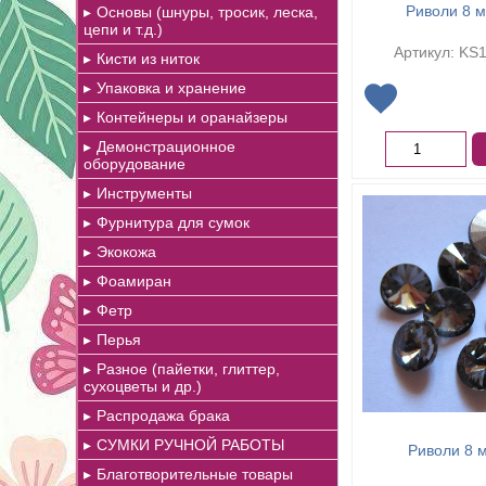
Риволи 8 м
Основы (шнуры, тросик, леска,
цепи и т.д.)
Артикул: KS1
Кисти из ниток
Упаковка и хранение
Контейнеры и оранайзеры
Демонстрационное
оборудование
Инструменты
Фурнитура для сумок
Экокожа
Фоамиран
Фетр
Перья
Разное (пайетки, глиттер,
сухоцветы и др.)
Распродажа брака
СУМКИ РУЧНОЙ РАБОТЫ
Риволи 8 
Благотворительные товары