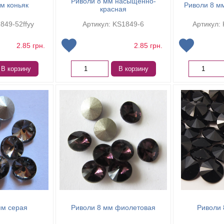
Риволи 8 мм насыщенно-
м коньяк
Риволи 8 м
красная
849-52ffyy
Артикул: KS1849-6
Артикул: 
2.85
грн.
2.85
грн.
В корзину
В корзину
мм серая
Риволи 8 мм фиолетовая
Риволи 