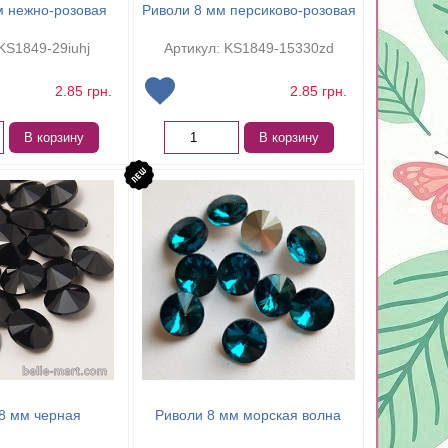
м нежно-розовая
Риволи 8 мм персиково-розовая
KS1849-29iuhj
Артикул: KS1849-15330zd
2.85
грн.
2.85
грн.
В корзину
В корзину
8 мм черная
Риволи 8 мм морская волна