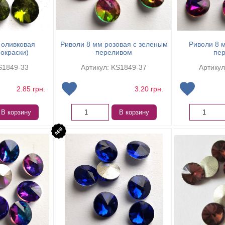
 оливковая
Риволи 8 мм розовая с зеленым
Риволи 8 
окраски)
переливом
пе
S1849-33
Артикул: KS1849-37
Артикул
2.85
грн.
3.20
грн.
В корзину
В корзину