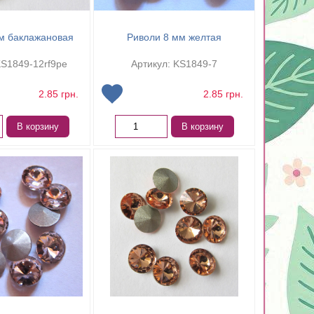
м баклажановая
Риволи 8 мм желтая
KS1849-12rf9pe
Артикул: KS1849-7
2.85
грн.
2.85
грн.
В корзину
В корзину