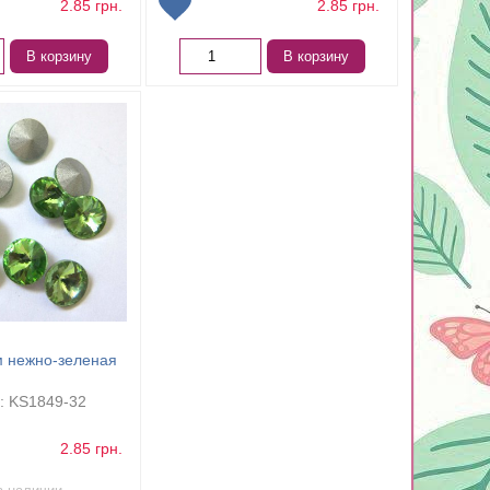
2.85
грн.
2.85
грн.
В корзину
В корзину
м нежно-зеленая
: KS1849-32
2.85
грн.