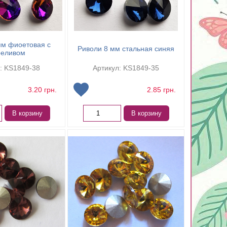
мм фиоетовая с
Риволи 8 мм стальная синяя
реливом
: KS1849-38
Артикул: KS1849-35
3.20
грн.
2.85
грн.
В корзину
В корзину