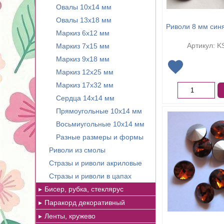
Овалы 10х14 мм
Овалы 13х18 мм
Риволи 8 мм син
Маркиз 6х12 мм
Артикул: K
Маркиз 7х15 мм
Маркиз 9х18 мм
Маркиз 12х25 мм
Маркиз 17х32 мм
Сердца 14х14 мм
Прямоугольные 10х14 мм
Восьмиугольные 10х14 мм
Разные размеры и формы
Риволи из смолы
Стразы и риволи акриловые
Стразы и риволи в цапах
Бисер, рубка, стеклярус
Паракорд декоративный
Ленты, кружево