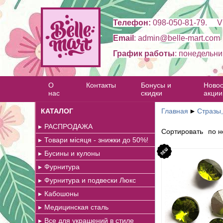
Телефон:
098-050-81-79. Vi
Email
: admin@belle-mart.com
График работы
: понедельни
О
Контакты
Бонусы и
Новос
нас
скидки
акции
КАТАЛОГ
Главная
►
Стразы,
РАСПРОДАЖА
Сортировать
по н
Товари місяця - знижки до 50%!
Бусины и кулоны
Фурнитура
Фурнитура и подвески Люкс
Кабошоны
Медицинская сталь
Все для украшений в стиле