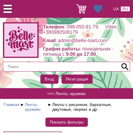
UA
RU
Телефон:
098-050-81-79. Viber:
+380980508179
Email
: admin@belle-mart.com
График работы
: понедельник -
пятница c
9:00 до 17:00
Вход
Регистрация
<<< Ленты, кружево
Главная
►
Ленты,
►
Ленты с рисунком, бархатные,
кружево
джутовые, люрекс и др.
Показать фильтры