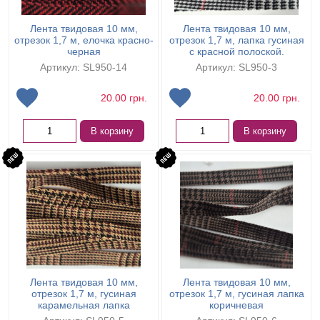
Лента твидовая 10 мм,
Лента твидовая 10 мм,
отрезок 1,7 м, елочка красно-
отрезок 1,7 м, лапка гусиная
черная
с красной полоской.
Артикул: SL950-14
Артикул: SL950-3
20.00
грн.
20.00
грн.
В корзину
В корзину
Лента твидовая 10 мм,
Лента твидовая 10 мм,
отрезок 1,7 м, гусиная
отрезок 1,7 м, гусиная лапка
карамельная лапка
коричневая