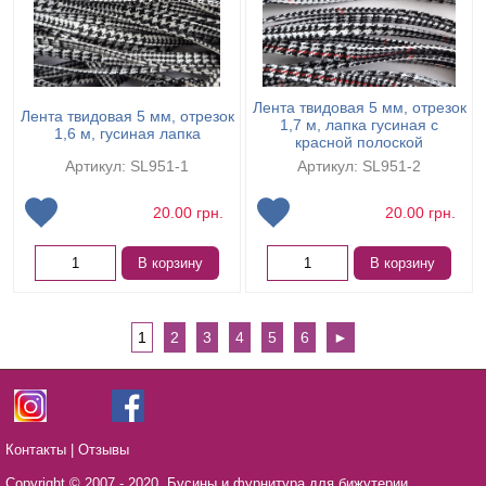
Лента твидовая 5 мм, отрезок
Лента твидовая 5 мм, отрезок
1,7 м, лапка гусиная с
1,6 м, гусиная лапка
красной полоской
Артикул: SL951-1
Артикул: SL951-2
20.00
грн.
20.00
грн.
В корзину
В корзину
1
2
3
4
5
6
►
Контакты
|
Отзывы
Copyright © 2007 - 2020,
Бусины и фурнитура для бижутерии,