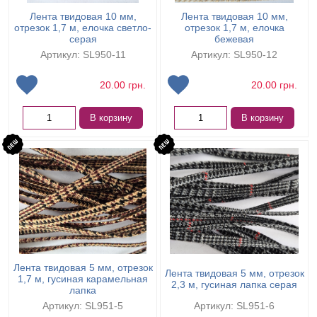
Лента твидовая 10 мм,
Лента твидовая 10 мм,
отрезок 1,7 м, елочка светло-
отрезок 1,7 м, елочка
серая
бежевая
Артикул: SL950-11
Артикул: SL950-12
20.00
грн.
20.00
грн.
В корзину
В корзину
Лента твидовая 5 мм, отрезок
Лента твидовая 5 мм, отрезок
1,7 м, гусиная карамельная
2,3 м, гусиная лапка серая
лапка
Артикул: SL951-5
Артикул: SL951-6