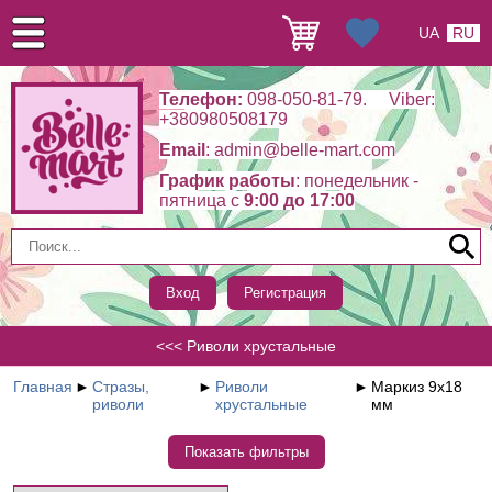
UA
RU
Телефон:
098-050-81-79. Viber:
+380980508179
Email
: admin@belle-mart.com
График работы
: понедельник -
пятница c
9:00 до 17:00
Вход
Регистрация
<<< Риволи хрустальные
Главная
►
Стразы,
►
Риволи
►
Маркиз 9х18
риволи
хрустальные
мм
Показать фильтры