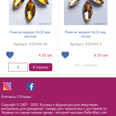
Риволи маркиз 9х18 мм,
Риволи маркиз 9х18 мм,
желтая
топаз
Артикул: KS2545-10
Артикул: KS2545-5
4.20
грн.
6.20
грн.
Нет в наличии
В корзину
Контакты
|
Отзывы
Copyright © 2007 - 2020,
Бусины и фурнитура для бижутерии,
материалы для рукоделия, товары для творчества с доставкой по
Украине по самым низким ценам - интернет-магазин Belle-Mart.com