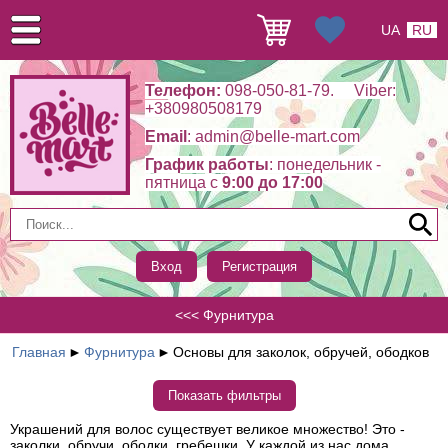
UA
RU
Телефон:
098-050-81-79. Viber:
+380980508179
Email
: admin@belle-mart.com
График работы
: понедельник -
пятница c
9:00 до 17:00
Вход
Регистрация
<<< Фурнитура
Главная
►
Фурнитура
►
Основы для заколок, обручей, ободков
Показать фильтры
Украшений для волос существует великое множество! Это -
заколки, обручи, ободки, гребешки. У каждой из нас дома