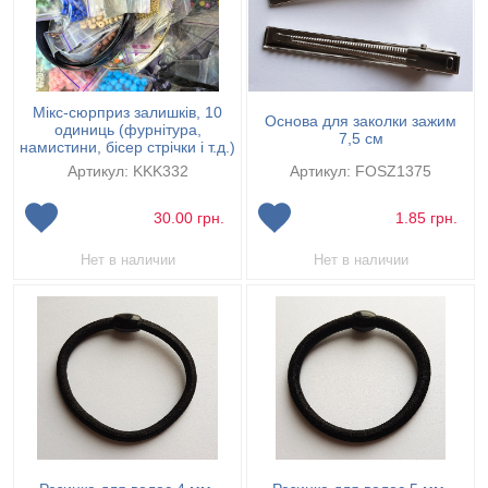
Мікс-сюрприз залишків, 10
Основа для заколки зажим
одиниць (фурнітура,
7,5 см
намистини, бісер стрічки і т.д.)
Артикул: KKK332
Артикул: FOSZ1375
30.00
грн.
1.85
грн.
Нет в наличии
Нет в наличии