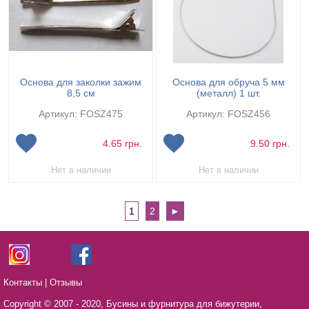
Основа для заколки зажим
Основа для обруча 5 мм
8,5 см
(металл) 1 шт.
Артикул: FOSZ475
Артикул: FOSZ456
4.65
грн.
9.50
грн.
Нет в наличии
Нет в наличии
1
2
►
Контакты
|
Отзывы
Copyright © 2007 - 2020,
Бусины и фурнитура для бижутерии,