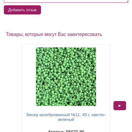
Добавить отзыв
Товары, которые могут Вас заинтересовать
►
Бисер калиброванный №11, 40 г, светло-
Бисер
зеленый
Артикул: SK070-96