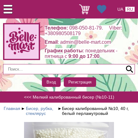
UA
RU
Телефон:
098-050-81-79. Viber:
+380980508179
Email
: admin@belle-mart.com
График работы
: понедельник -
пятница c
9:00 до 17:00
Вход
Регистрация
<<< Мелкий калиброванный бисер (№10-11)
Главная
►
Бисер, рубка,
►
Бисер калиброванный №10, 40 г,
стеклярус
белый перламутровый