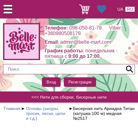
UA
RU
Телефон:
098-050-81-79. Viber:
+380980508179
Email
: admin@belle-mart.com
График работы
: понедельник -
пятница c
9:00 до 17:00
Вход
Регистрация
<<< Нити для сборки, бисерные нити
Главная
►
Основы (шнуры,
►
Бисерная нить Ариадна Титан
тросик, леска, цепи
(катушка 100 м) медная
и т.д.)
№2517