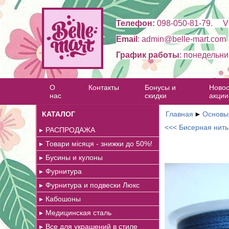
Телефон:
098-050-81-79. Vi
Email
: admin@belle-mart.com
График работы
: понедельни
О
Контакты
Бонусы и
Новос
нас
скидки
акции
КАТАЛОГ
Главная
►
Основы 
<<< Бисерная нить
РАСПРОДАЖА
Товари місяця - знижки до 50%!
Бусины и кулоны
Фурнитура
Фурнитура и подвески Люкс
Кабошоны
Медицинская сталь
Все для украшений в стиле