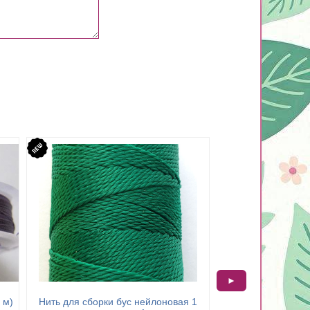
►
 м)
Нить для сборки бус нейлоновая 1
Бисерная нить Тит