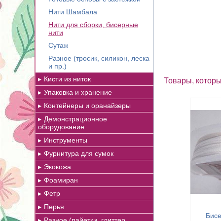
Нити Шамбала
Нити для сборки, бисерные
нити
Сутаж
Разное (тросик, силикон, леска
и пр.)
Кисти из ниток
Товары, которы
Упаковка и хранение
Контейнеры и оранайзеры
Демонстрационное
оборудование
Инструменты
Фурнитура для сумок
Экокожа
Фоамиран
Фетр
Перья
Бисе
Разное (пайетки, глиттер,