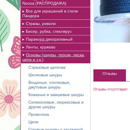
Noosa (РАСПРОДАЖА)
Все для украшений в стиле
Пандора
Стразы, риволи
Бисер, рубка, стеклярус
Паракорд декоративный
Ленты, кружево
Основы (шнуры, тросик, леска,
цепи и т.д.)
Стразовые цепочки
Отзывы
Шелковые шнуры
Вощеные, хлопковые,
джутовые шнуры
Отзывы отсутствуют
Кожаные и замшевые шнуры
Силиконовые, люрексовые и
другие шнуры
Проволока
Цепи
Готовые основы с застежкой