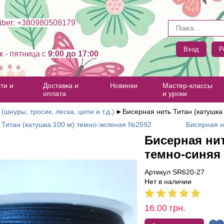
ber: +380980508179
Вход
Р
к - пятница c
9:00 до 17:00
ти и
Доставка и
Новинки
Мастер-классы
оплата
и уроки
(шнуры, тросик, леска, цепи и т.д.)
►
Бисерная нить Титан (катушк
 Титан (катушка 100 м) темно-зеленая №2592
Бисерная н
Бисерная нит
темно-синяя
Артикул SR620-27
Нет в наличии
16.00
грн.