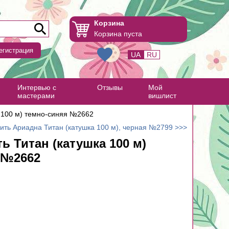
Корзина
Корзина пуста
егистрация
UA
RU
Интервью с
Отзывы
Мой
мастерами
вишлист
а 100 м) темно-синяя №2662
ить Ариадна Титан (катушка 100 м), черная №2799 >>>
ь Титан (катушка 100 м)
 №2662