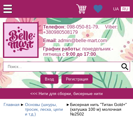
UA
RU
Телефон:
098-050-81-79. Viber:
+380980508179
Email
: admin@belle-mart.com
График работы
: понедельник -
пятница c
9:00 до 17:00
Вход
Регистрация
<<< Нити для сборки, бисерные нити
Главная
►
Основы (шнуры,
►
Бисерная нить "Титан Gold+"
тросик, леска, цепи
(катушка 100 м) молочная
и т.д.)
№2502