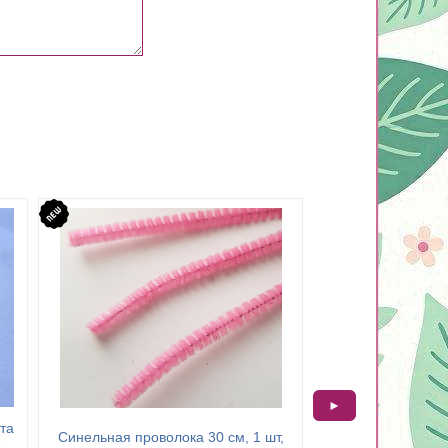
►
та
Проволока с памя
Синельная проволока 30 см, 1 шт,
1