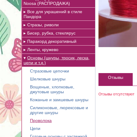
Noosa (РАСПРОДАЖА)
Все для украшений в стиле
Пандора
Стразы, риволи
Бисер, рубка, стеклярус
Паракорд декоративный
Ленты, кружево
Основы (шнуры, тросик, леска,
цепи и т.д.)
Стразовые цепочки
Отзывы
Шелковые шнуры
Вощеные, хлопковые,
джутовые шнуры
Отзывы отсутствуют
Кожаные и замшевые шнуры
Силиконовые, люрексовые и
другие шнуры
Проволока
Цепи
Готовые основы с застежкой