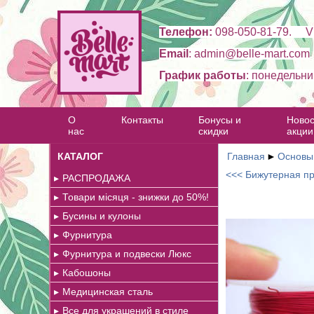
Телефон:
098-050-81-79. Vi
Email
: admin@belle-mart.com
График работы
: понедельни
О
Контакты
Бонусы и
Новос
нас
скидки
акции
КАТАЛОГ
Главная
►
Основы 
<<< Бижутерная пр
РАСПРОДАЖА
Товари місяця - знижки до 50%!
Бусины и кулоны
Фурнитура
Фурнитура и подвески Люкс
Кабошоны
Медицинская сталь
Все для украшений в стиле