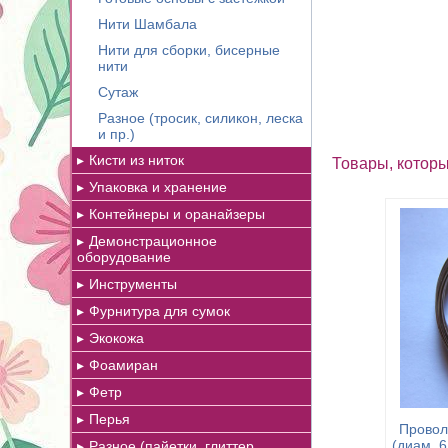
Нити Шамбала
Нити для сборки, бисерные
нити
Сутаж
Разное (тросик, силикон, леска
и пр.)
Кисти из ниток
Товары, которы
Упаковка и хранение
Контейнеры и оранайзеры
Демонстрационное
оборудование
Инструменты
Фурнитура для сумок
Экокожа
Фоамиран
Фетр
Перья
Провол
(диам. 6
Разное (пайетки, глиттер,