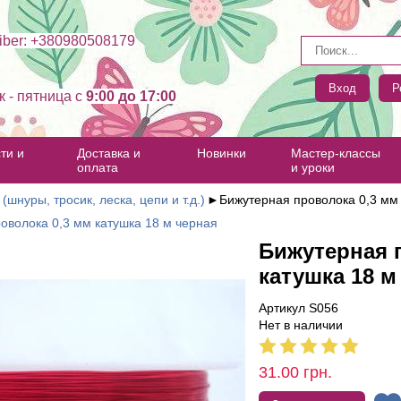
ber: +380980508179
Вход
Р
к - пятница c
9:00 до 17:00
ти и
Доставка и
Новинки
Мастер-классы
оплата
и уроки
(шнуры, тросик, леска, цепи и т.д.)
►
Бижутерная проволока 0,3 мм 
оволока 0,3 мм катушка 18 м черная
Бижутерная 
катушка 18 м
Артикул S056
Нет в наличии
31.00
грн.