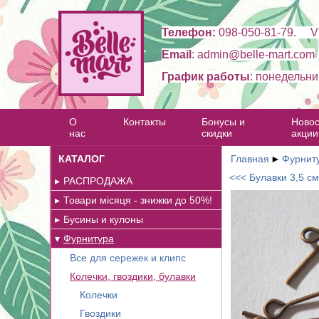
Телефон:
098-050-81-79. Vi
Email
: admin@belle-mart.com
График работы
: понедельни
О
Контакты
Бонусы и
Новос
нас
скидки
акции
КАТАЛОГ
Главная
►
Фурнит
<<< Булавки 3,5 см
РАСПРОДАЖА
Товари місяця - знижки до 50%!
Бусины и кулоны
Фурнитура
Все для сережек и клипс
Колечки, гвоздики, булавки
Колечки
Гвоздики