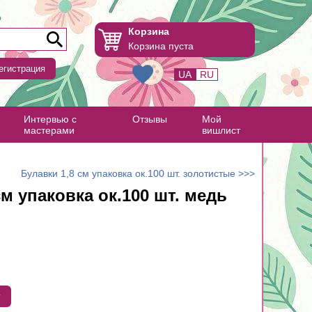
Корзина
Корзина пуста
егистрация
UA
RU
Интервью с
Отзывы
Мой
мастерами
вишлист
Булавки 1,8 см упаковка ок.100 шт. золотистые >>>
см упаковка ок.100 шт. медь
у