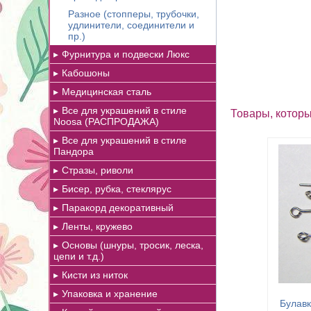
Разное (стопперы, трубочки,
удлинители, соединители и
пр.)
Фурнитура и подвески Люкс
Кабошоны
Медицинская сталь
Все для украшений в стиле
Товары, которы
Noosa (РАСПРОДАЖА)
Все для украшений в стиле
Пандора
Стразы, риволи
Бисер, рубка, стеклярус
Паракорд декоративный
Ленты, кружево
Основы (шнуры, тросик, леска,
цепи и т.д.)
Кисти из ниток
Упаковка и хранение
Булавк