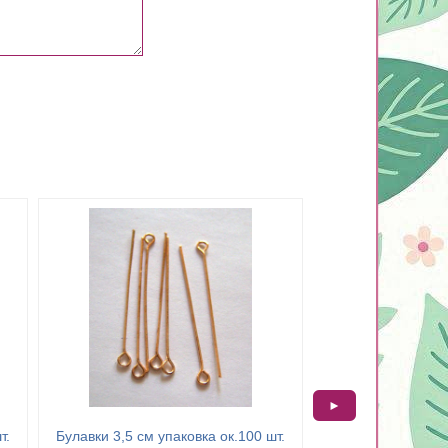
►
т.
Булавки 3,5 см упаковка ок.100 шт.
Булавки 4 см упа