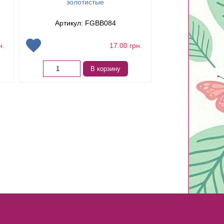
золотистые
ме
Артикул: FGBB084
Артикул:
н.
17.00
грн.
В корзину