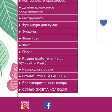
Контейнеры и оранайзеры
Демонстрационное
оборудование
Инструменты
Фурнитура для сумок
Экокожа
Фоамиран
Фетр
Перья
Разное (пайетки, глиттер,
сухоцветы и др.)
Распродажа брака
СУМКИ РУЧНОЙ РАБОТЫ
Благотворительные товары
СИНЬО-ЖОВТА КОЛЕКЦІЯ