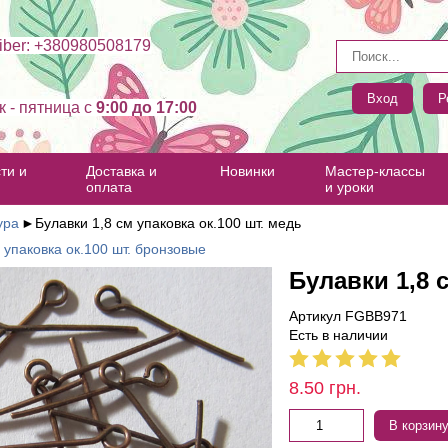
ber: +380980508179
Вход
Р
к - пятница c
9:00 до 17:00
ти и
Доставка и
Новинки
Мастер-классы
оплата
и уроки
ура
►
Булавки 1,8 см упаковка ок.100 шт. медь
 упаковка ок.100 шт. бронзовые
Булавки 1,8 
Артикул FGBB971
Есть в наличии
8.50
грн.
В корзин