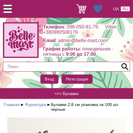
UA
RU
Телефон:
098-050-81-79. Viber:
+380980508179
Email
: admin@belle-mart.com
График работы
: понедельник -
пятница c
9:00 до 17:00
Вход
Регистрация
<<< Булавки
Главная
►
Фурнитура
►
Булавки 2,8 см упаковка ок.100 шт.
черные