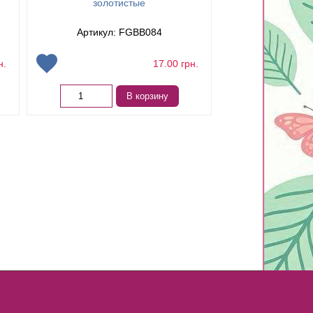
золотистые
ме
Артикул: FGBB084
Артикул:
н.
17.00
грн.
В корзину