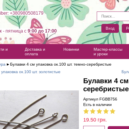
ber: +380980508179
Вход
Р
к - пятница c
9:00 до 17:00
ти и
Доставка и
Новинки
Мастер-классы
оплата
и уроки
ура
►
Булавки 4 см упаковка ок.100 шт. темно-серебристые
 упаковка ок.100 шт. золотистые
Бул
Булавки 4 см
серебристые
Артикул FGBB756
Есть в наличии
19.50
грн.