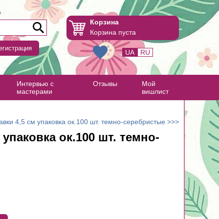
Корзина
Корзина пуста
егистрация
UA
RU
Интервью с
Отзывы
Мой
мастерами
вишлист
авки 4,5 см упаковка ок.100 шт. темно-серебристые >>>
 упаковка ок.100 шт. темно-