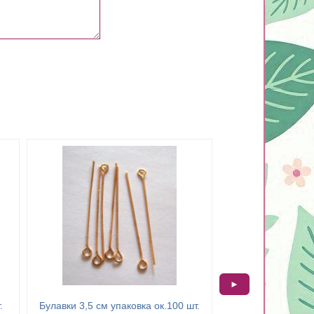
►
.
Булавки 3,5 см упаковка ок.100 шт.
Булавки 3,5 см уп