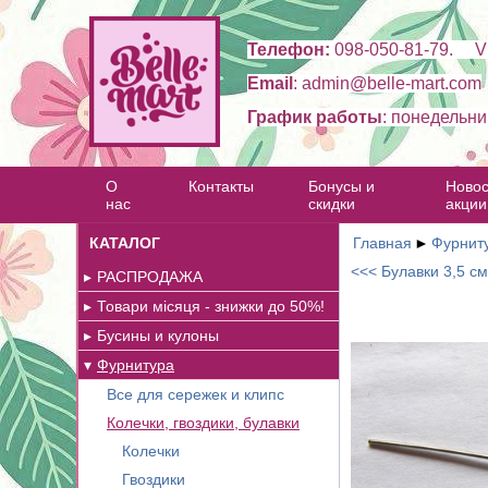
Телефон:
098-050-81-79. Vi
Email
: admin@belle-mart.com
График работы
: понедельни
О
Контакты
Бонусы и
Новос
нас
скидки
акции
КАТАЛОГ
Главная
►
Фурнит
<<< Булавки 3,5 см
РАСПРОДАЖА
Товари місяця - знижки до 50%!
Бусины и кулоны
Фурнитура
Все для сережек и клипс
Колечки, гвоздики, булавки
Колечки
Гвоздики