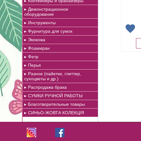
Контейнеры и оранайзеры
Демонстрационное
оборудование
Инструменты
Фурнитура для сумок
Экокожа
Фоамиран
Фетр
Перья
Разное (пайетки, глиттер,
сухоцветы и др.)
Распродажа брака
СУМКИ РУЧНОЙ РАБОТЫ
Благотворительные товары
СИНЬО-ЖОВТА КОЛЕКЦІЯ