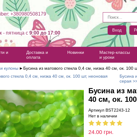
ber: +380980508179
Вход
Р
к - пятница c
9:00 до 17:00
ти и
Доставка и
Новинки
Мастер-классы
оплата
и уроки
 и кулоны
►
Бусина из матового стекла 0,4 см, низка 40 см, ок. 100 
вого стекла 0,4 см, низка 40 см, ок. 100 шт, неоновая
Бусина и
серая >
Бусина из ма
40 см, ок. 10
Артикул BST2243-12
Нет в наличии
24.00
грн.