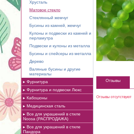
Хрусталь
Матовое стекло
Стеклянный жемчуг
Бусины из камней, жемчуг
Кулоны и подвески из камней и
перламутра
Подвески и кулоны из металла
Бусины и спейсеры из металла
Дерево
Валяные бусины и другие
материалы
Отзывы
Фурнитура
Фурнитура и подвески Люкс
Отзывы отсутствуют
Кабошоны
Медицинская сталь
Все для украшений в стиле
Noosa (РАСПРОДАЖА)
Все для украшений в стиле
Пандора