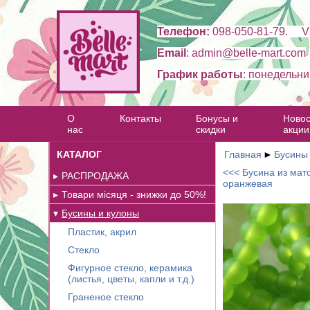
Телефон:
098-050-81-79. Vi
Email
: admin@belle-mart.com
График работы
: понедельни
О
Контакты
Бонусы и
Новос
нас
скидки
акции
КАТАЛОГ
Главная
►
Бусины
<<< Бусина из мато
РАСПРОДАЖА
оранжевая
Товари місяця - знижки до 50%!
Бусины и кулоны
Пластик, акрил
Стекло
Фигурное стекло, керамика
(листья, цветы, капли и т.д.)
Граненое стекло