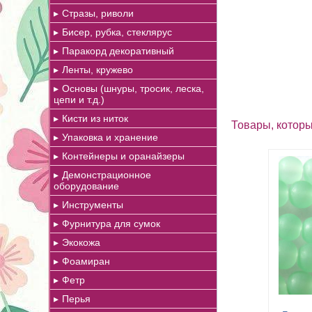
Стразы, риволи
Бисер, рубка, стеклярус
Паракорд декоративный
Ленты, кружево
Основы (шнуры, тросик, леска,
цепи и т.д.)
Кисти из ниток
Товары, которы
Упаковка и хранение
Контейнеры и оранайзеры
Демонстрационное
оборудование
Инструменты
Фурнитура для сумок
Экокожа
Фоамиран
Фетр
Перья