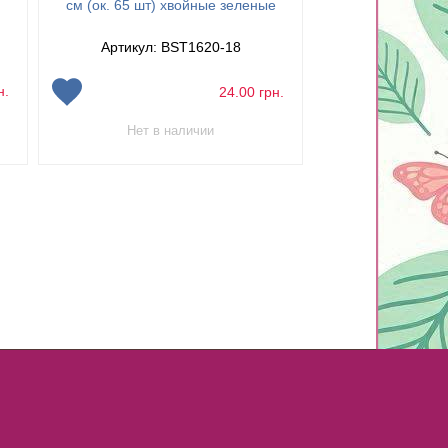
70 шт) свет
см (ок. 65 шт) хвойные зеленые
Артикул: 
Артикул: BST1620-18
н.
24.00
грн.
Нет в наличии