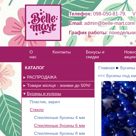
Телефон:
098-050-81-79. Vi
Email
: admin@belle-mart.com
График работы
: понедельни
О
Контакты
Бонусы и
Новос
нас
скидки
акции
КАТАЛОГ
Главная
►
Бусины
<<< Бусины под кам
РАСПРОДАЖА
Товари місяця - знижки до 50%!
Бусины и кулоны
Пластик, акрил
Стекло
Стеклянные бусины 4 мм
Стеклянные бусины 6 мм
Стеклянные бусины 8 мм