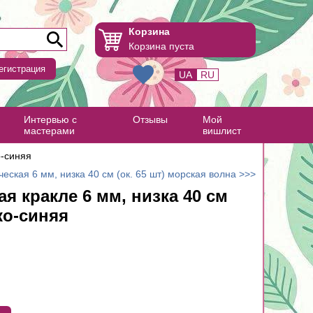
Корзина
Корзина пуста
егистрация
UA
RU
Интервью с
Отзывы
Мой
мастерами
вишлист
о-синяя
еская 6 мм, низка 40 см (ок. 65 шт) морская волна >>>
ая кракле 6 мм, низка 40 см
рко-синяя