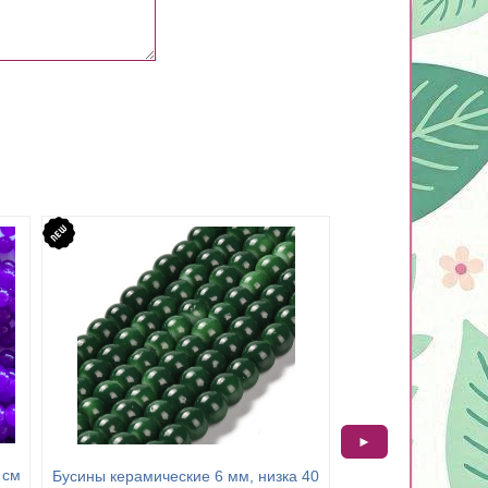
►
 см
Бусина мрамор 6 мм
Бусины керамические 6 мм, низка 40