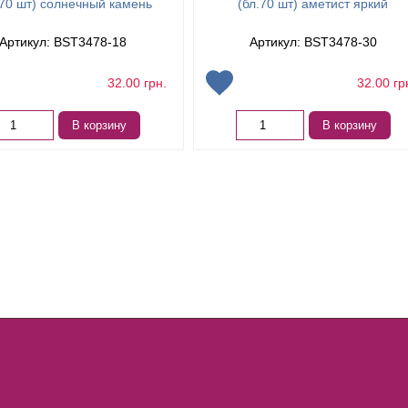
 70 шт) солнечный камень
(бл.70 шт) аметист яркий
Артикул: BST3478-18
Артикул: BST3478-30
32.00
грн.
32.00
гр
В корзину
В корзину