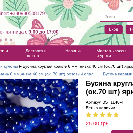
ber: +380980508179
Вход
Р
к - пятница c
9:00 до 17:00
ти и
Доставка и
Новинки
Мастер-классы
оплата
и уроки
 и кулоны
►
Бусина круглая кракле 6 мм, низка 40 см (ок.70 шт) ярк
ень 6 мм,низка 40 см (ок. 70 шт) розовый опал
Бусина керамич
Бусина кругл
(ок.70 шт) я
Артикул BST1140-4
Есть в наличии
25.00
грн.